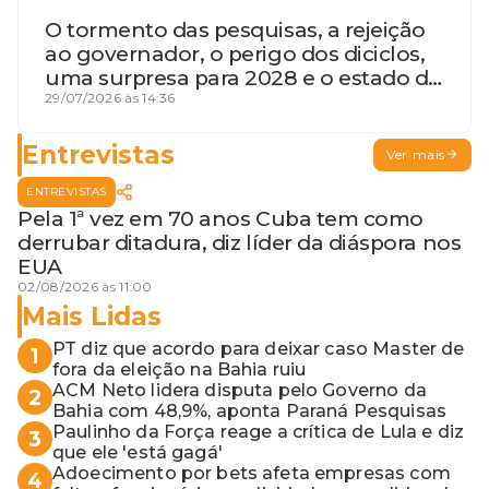
O tormento das pesquisas, a rejeição
ao governador, o perigo dos diciclos,
uma surpresa para 2028 e o estado de
terceira guerra mundial
29/07/2026 às 14:36
Entrevistas
Ver mais
ENTREVISTAS
Pela 1ª vez em 70 anos Cuba tem como
derrubar ditadura, diz líder da diáspora nos
EUA
02/08/2026 às 11:00
Mais Lidas
PT diz que acordo para deixar caso Master de
1
fora da eleição na Bahia ruiu
ACM Neto lidera disputa pelo Governo da
2
Bahia com 48,9%, aponta Paraná Pesquisas
Paulinho da Força reage a crítica de Lula e diz
3
que ele 'está gagá'
Adoecimento por bets afeta empresas com
4