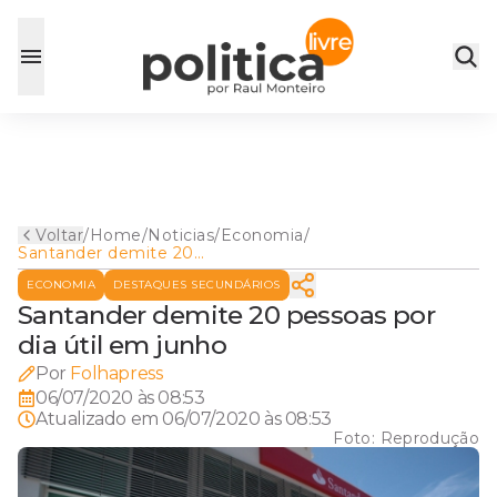
Voltar
/
Home
/
Noticias
/
Economia
/
Santander demite 20
pessoas por dia útil em junho
ECONOMIA
DESTAQUES SECUNDÁRIOS
Santander demite 20 pessoas por
dia útil em junho
Por
Folhapress
06/07/2020 às 08:53
Atualizado em
06/07/2020 às 08:53
Foto:
Reprodução