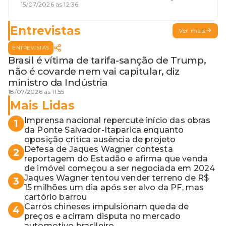
geme
15/07/2026 às 12:36
Entrevistas
Ver mais
ENTREVISTAS
Brasil é vítima de tarifa-sanção de Trump,
não é covarde nem vai capitular, diz
ministro da Indústria
18/07/2026 às 11:55
Mais Lidas
Imprensa nacional repercute início das obras
1
da Ponte Salvador-Itaparica enquanto
oposição critica ausência de projeto
Defesa de Jaques Wagner contesta
2
reportagem do Estadão e afirma que venda
de imóvel começou a ser negociada em 2024
Jaques Wagner tentou vender terreno de R$
3
15 milhões um dia após ser alvo da PF, mas
cartório barrou
Carros chineses impulsionam queda de
4
preços e acirram disputa no mercado
automotivo brasileiro