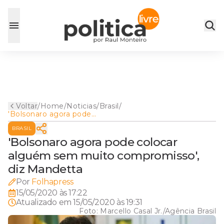
Voltar
/
Home
/
Noticias
/
Brasil
/
'Bolsonaro agora pode
colocar alguém sem muito
BRASIL
compromisso', diz Mandetta
'Bolsonaro agora pode colocar
alguém sem muito compromisso',
diz Mandetta
Por
Folhapress
15/05/2020 às 17:22
Atualizado em
15/05/2020 às 19:31
Foto:
Marcello Casal Jr./Agência Brasil