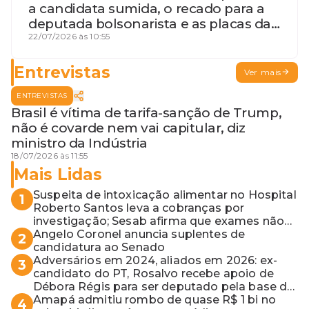
a candidata sumida, o recado para a
deputada bolsonarista e as placas da
discórdia
22/07/2026 às 10:55
Entrevistas
Ver mais
ENTREVISTAS
Brasil é vítima de tarifa-sanção de Trump,
não é covarde nem vai capitular, diz
ministro da Indústria
18/07/2026 às 11:55
Mais Lidas
Suspeita de intoxicação alimentar no Hospital
1
Roberto Santos leva a cobranças por
investigação; Sesab afirma que exames não
apontaram contaminação
Angelo Coronel anuncia suplentes de
2
candidatura ao Senado
Adversários em 2024, aliados em 2026: ex-
3
candidato do PT, Rosalvo recebe apoio de
Débora Régis para ser deputado pela base de
ACM Neto
Amapá admitiu rombo de quase R$ 1 bi no
4