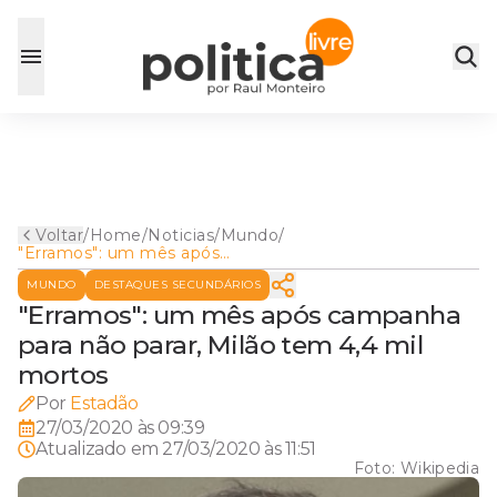
Voltar
/
Home
/
Noticias
/
Mundo
/
"Erramos": um mês após
campanha para não parar,
MUNDO
DESTAQUES SECUNDÁRIOS
Milão tem 4,4 mil mortos
"Erramos": um mês após campanha
para não parar, Milão tem 4,4 mil
mortos
Por
Estadão
27/03/2020 às 09:39
Atualizado em
27/03/2020 às 11:51
Foto:
Wikipedia