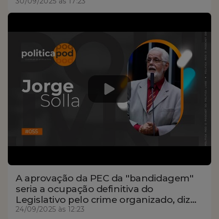
30/09/2025 às 17:23
A aprovação da PEC da ''bandidagem''
seria a ocupação definitiva do
Legislativo pelo crime organizado, diz
Solla. Assista hoje a partir das 17h
24/09/2025 às 12:23