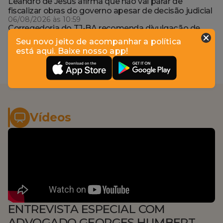
Leandro de Jesus afirma que não vai parar de
fiscalizar obras do governo apesar de decisão judicial
06/08/2026 às 10:59
Corregedoria do TJ-BA recomenda divulgação de
horários preferenciais para atendimento de
Seu novo jeito de acompanhar a política
magistrados
está aqui. Baixe nosso app!
06/08/2026 às 09:52
Vídeos
ENTREVISTA ESPECIAL COM
ADVOGADO GEORGES HUMBERT