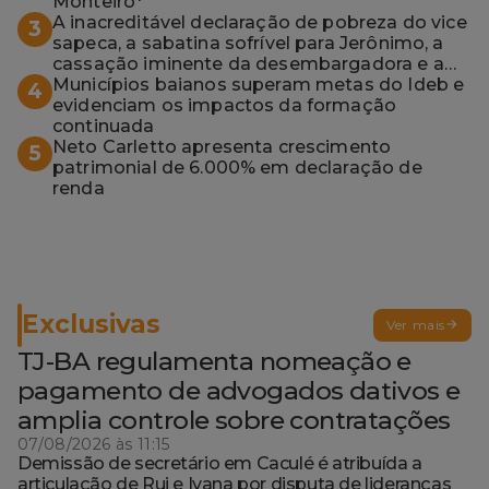
Monteiro*
A inacreditável declaração de pobreza do vice
3
sapeca, a sabatina sofrível para Jerônimo, a
cassação iminente da desembargadora e a
vaga do Quinto para o MP baiano
Municípios baianos superam metas do Ideb e
4
evidenciam os impactos da formação
continuada
Neto Carletto apresenta crescimento
5
patrimonial de 6.000% em declaração de
renda
Exclusivas
Ver mais
TJ-BA regulamenta nomeação e
pagamento de advogados dativos e
amplia controle sobre contratações
07/08/2026 às 11:15
Demissão de secretário em Caculé é atribuída a
articulação de Rui e Ivana por disputa de lideranças