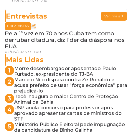
desembargadora e a vaga do Quinto
05/08/2026 às 12:16
para o MP baiano
Entrevistas
Ver mais
ENTREVISTAS
Pela 1ª vez em 70 anos Cuba tem como
derrubar ditadura, diz líder da diáspora nos
EUA
02/08/2026 às 11:00
Mais Lidas
Morre desembargador aposentado Paulo
1
Furtado, ex-presidente do TJ-BA
Marcelo Nilo dispara contra Zé Ronaldo e
2
acusa prefeito de usar “força econômica” para
prejudicá-lo
Irecê inaugura o maior Centro de Proteção
3
Animal da Bahia
USP anula concurso para professor após
4
aprovado apresentar cartas de ministros do
STF
Ministério Público Eleitoral pede impugnação
5
da candidatura de Binho Galinha