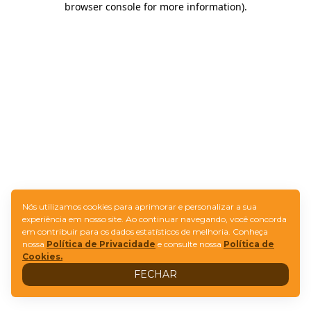
browser console for more information)
.
Nós utilizamos cookies para aprimorar e personalizar a sua
experiência em nosso site. Ao continuar navegando, você concorda
em contribuir para os dados estatísticos de melhoria. Conheça
nossa
Política de Privacidade
e consulte nossa
Política de
Cookies.
FECHAR