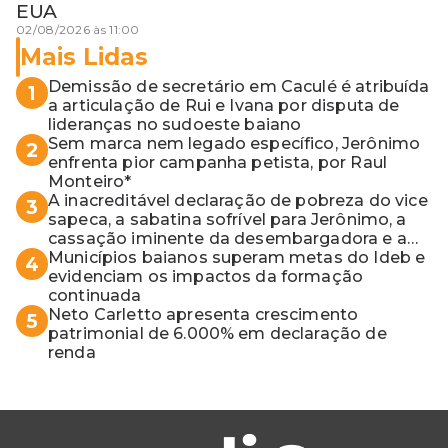
EUA
02/08/2026 às 11:00
Mais Lidas
Demissão de secretário em Caculé é atribuída
1
a articulação de Rui e Ivana por disputa de
lideranças no sudoeste baiano
Sem marca nem legado específico, Jerônimo
2
enfrenta pior campanha petista, por Raul
Monteiro*
A inacreditável declaração de pobreza do vice
3
sapeca, a sabatina sofrível para Jerônimo, a
cassação iminente da desembargadora e a
vaga do Quinto para o MP baiano
Municípios baianos superam metas do Ideb e
4
evidenciam os impactos da formação
continuada
Neto Carletto apresenta crescimento
5
patrimonial de 6.000% em declaração de
renda