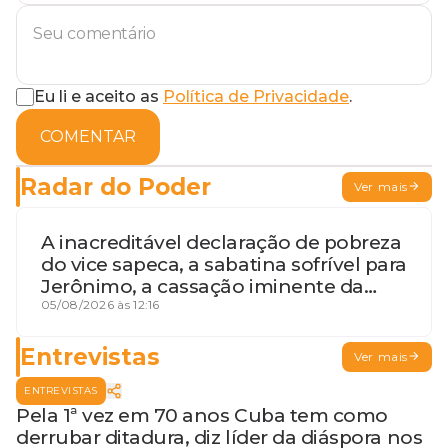
Eu li e aceito as
Política de Privacidade
.
COMENTAR
Radar do Poder
Ver mais
A inacreditável declaração de pobreza
do vice sapeca, a sabatina sofrível para
Jerônimo, a cassação iminente da
desembargadora e a vaga do Quinto
05/08/2026 às 12:16
para o MP baiano
Entrevistas
Ver mais
ENTREVISTAS
Pela 1ª vez em 70 anos Cuba tem como
derrubar ditadura, diz líder da diáspora nos