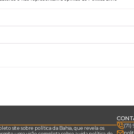
CONT
(71)
to site sobre política da Bahia, que revela os
poli
permite uma visão completa sobre a vida política do