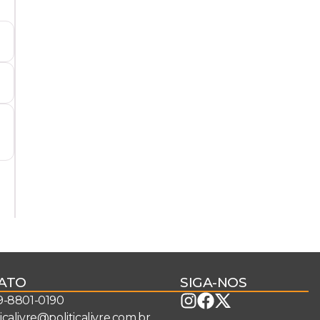
ATO
SIGA-NOS
 9-8801-0190
ticalivre@politicalivre.com.br