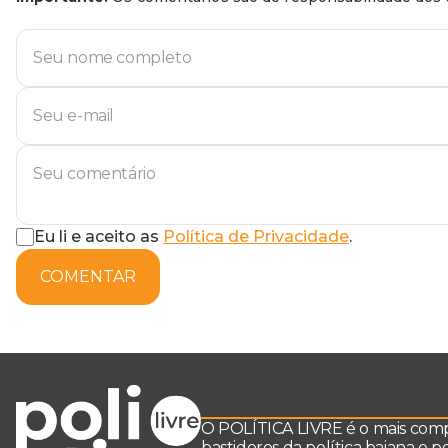
Eu li e aceito as
Política de Privacidade
.
COMENTAR
O POLÍTICA LIVRE é o mais comple
bastidores da política baiana e 