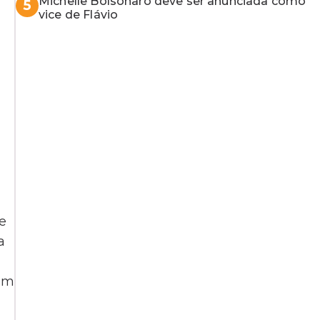
Michelle Bolsonaro deve ser anunciada como
5
vice de Flávio
se
a
com