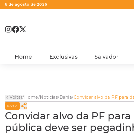
6 de agosto de 2026
Home
Exclusivas
Salvador
Voltar
/
Home
/
Noticias
/
Bahia
/
Convidar alvo da PF para d
aula de segurança pública
BAHIA
deve ser pegadinha, diz
deputado
Convidar alvo da PF para
pública deve ser pegadin