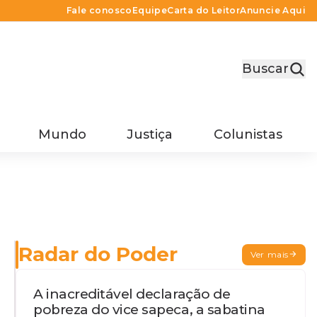
Fale conosco
Equipe
Carta do Leitor
Anuncie Aqui
Buscar
Mundo
Justiça
Colunistas
Radar do Poder
Ver mais
A inacreditável declaração de
pobreza do vice sapeca, a sabatina