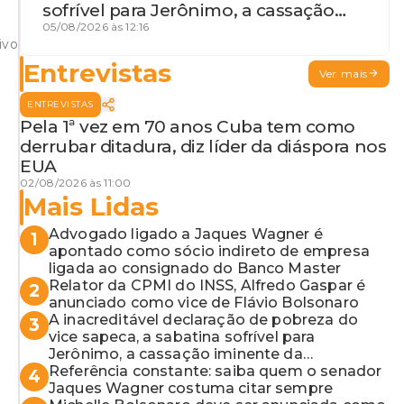
sofrível para Jerônimo, a cassação
iminente da desembargadora e a
05/08/2026 às 12:16
ivo
vaga do Quinto para o MP baiano
Entrevistas
Ver mais
ENTREVISTAS
Pela 1ª vez em 70 anos Cuba tem como
derrubar ditadura, diz líder da diáspora nos
EUA
02/08/2026 às 11:00
Mais Lidas
Advogado ligado a Jaques Wagner é
1
apontado como sócio indireto de empresa
ligada ao consignado do Banco Master
Relator da CPMI do INSS, Alfredo Gaspar é
2
anunciado como vice de Flávio Bolsonaro
A inacreditável declaração de pobreza do
3
vice sapeca, a sabatina sofrível para
Jerônimo, a cassação iminente da
desembargadora e a vaga do Quinto para o
Referência constante: saiba quem o senador
4
MP baiano
Jaques Wagner costuma citar sempre