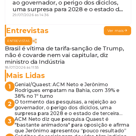
ao governador, o perigo dos diciclos,
uma surpresa para 2028 e o estado de
terceira guerra mundial
29/07/2026 às 14:36
Entrevistas
Ver mais
ENTREVISTAS
Brasil é vítima de tarifa-sanção de Trump,
não é covarde nem vai capitular, diz
ministro da Indústria
18/07/2026 às 11:55
Mais Lidas
Genial/Quaest: ACM Neto e Jerônimo
1
Rodrigues empatam na Bahia, com 39% e
38% no 1º turno
O tormento das pesquisas, a rejeição ao
2
governador, o perigo dos diciclos, uma
surpresa para 2028 e o estado de terceira
guerra mundial
ACM Neto diz que pesquisa Quaest é
3
"bastante animadora" para oposição e afirma
que Jerônimo apresentou “pouco resultado”