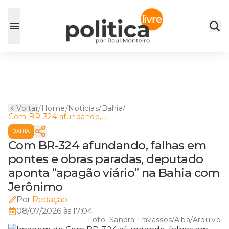
Voltar
/
Home
/
Noticias
/
Bahia
/
Com BR-324 afundando,
falhas em pontes e obras
BAHIA
paradas, deputado aponta
“apagão viário” na Bahia com
Com BR-324 afundando, falhas em
Jerônimo
pontes e obras paradas, deputado
aponta “apagão viário” na Bahia com
Jerônimo
Por
Redação
08/07/2026 às 17:04
Foto:
Sandra Travassos/Alba/Arquivo