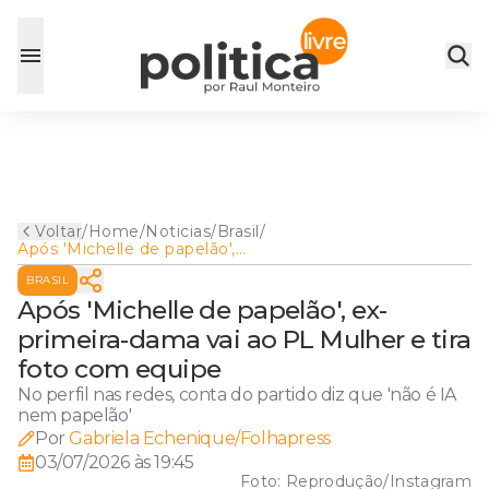
Voltar
/
Home
/
Noticias
/
Brasil
/
Após 'Michelle de papelão',
ex-primeira-dama vai ao PL
BRASIL
Mulher e tira foto com
equipe
Após 'Michelle de papelão', ex-
primeira-dama vai ao PL Mulher e tira
foto com equipe
No perfil nas redes, conta do partido diz que 'não é IA
nem papelão'
Por
Gabriela Echenique/Folhapress
03/07/2026 às 19:45
Foto:
Reprodução/Instagram