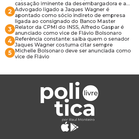
cassação iminente da desembargadora e a
vaga do Quinto para o MP baiano
Advogado ligado a Jaques Wagner é
2
apontado como sócio indireto de empresa
ligada ao consignado do Banco Master
Relator da CPMI do INSS, Alfredo Gaspar é
3
anunciado como vice de Flávio Bolsonaro
Referência constante: saiba quem o senador
4
Jaques Wagner costuma citar sempre
Michelle Bolsonaro deve ser anunciada como
5
vice de Flávio