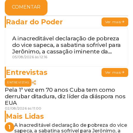
COMENTAR
Radar do Poder
Ver mais
A inacreditável declaração de pobreza
do vice sapeca, a sabatina sofrível para
Jerônimo, a cassação iminente da
desembargadora e a vaga do Quinto
05/08/2026 às 12:16
para o MP baiano
Entrevistas
Ver mais
ENTREVISTAS
Pela 1ª vez em 70 anos Cuba tem como
derrubar ditadura, diz líder da diáspora nos
EUA
02/08/2026 às 11:00
Mais Lidas
A inacreditável declaração de pobreza do vice
1
sapeca, a sabatina sofrível para Jerônimo, a