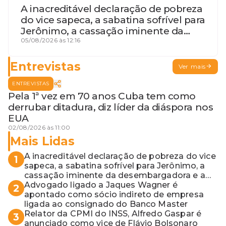
A inacreditável declaração de pobreza
do vice sapeca, a sabatina sofrível para
Jerônimo, a cassação iminente da
desembargadora e a vaga do Quinto
05/08/2026 às 12:16
para o MP baiano
Entrevistas
Ver mais
ENTREVISTAS
Pela 1ª vez em 70 anos Cuba tem como
derrubar ditadura, diz líder da diáspora nos
EUA
02/08/2026 às 11:00
Mais Lidas
A inacreditável declaração de pobreza do vice
1
sapeca, a sabatina sofrível para Jerônimo, a
cassação iminente da desembargadora e a
vaga do Quinto para o MP baiano
Advogado ligado a Jaques Wagner é
2
apontado como sócio indireto de empresa
ligada ao consignado do Banco Master
Relator da CPMI do INSS, Alfredo Gaspar é
3
anunciado como vice de Flávio Bolsonaro