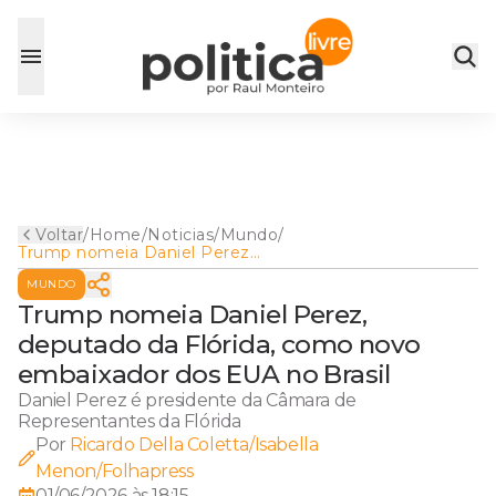
Voltar
/
Home
/
Noticias
/
Mundo
/
Trump nomeia Daniel Perez,
deputado da Flórida, como
MUNDO
novo embaixador dos EUA no
Brasil
Trump nomeia Daniel Perez,
deputado da Flórida, como novo
embaixador dos EUA no Brasil
Daniel Perez é presidente da Câmara de
Representantes da Flórida
Por
Ricardo Della Coletta/Isabella
Menon/Folhapress
01/06/2026 às 18:15