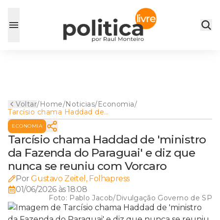
Voltar
/
Home
/
Noticias
/
Economia
/
Tarcísio chama Haddad de
'ministro da Fazenda do
ECONOMIA
Paraguai' e diz que nunca se
reuniu com Vorcaro
Tarcísio chama Haddad de 'ministro
da Fazenda do Paraguai' e diz que
nunca se reuniu com Vorcaro
Por
Gustavo Zeitel, Folhapress
01/06/2026 às 18:08
Foto:
Pablo Jacob/Divulgação Governo de SP