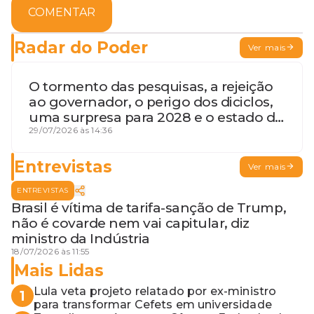
COMENTAR
Radar do Poder
Ver mais
O tormento das pesquisas, a rejeição
ao governador, o perigo dos diciclos,
uma surpresa para 2028 e o estado de
terceira guerra mundial
29/07/2026 às 14:36
Entrevistas
Ver mais
ENTREVISTAS
Brasil é vítima de tarifa-sanção de Trump,
não é covarde nem vai capitular, diz
ministro da Indústria
18/07/2026 às 11:55
Mais Lidas
Lula veta projeto relatado por ex-ministro
1
para transformar Cefets em universidade