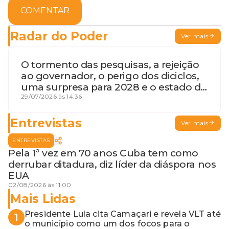
COMENTAR
Radar do Poder
Ver mais
O tormento das pesquisas, a rejeição
ao governador, o perigo dos diciclos,
uma surpresa para 2028 e o estado de
terceira guerra mundial
29/07/2026 às 14:36
Entrevistas
Ver mais
ENTREVISTAS
Pela 1ª vez em 70 anos Cuba tem como
derrubar ditadura, diz líder da diáspora nos
EUA
02/08/2026 às 11:00
Mais Lidas
Presidente Lula cita Camaçari e revela VLT até
1
o município como um dos focos para o