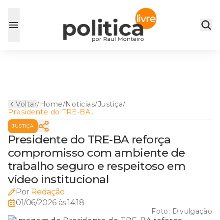
Voltar
/
Home
/
Noticias
/
Justiça
/
Presidente do TRE-BA
reforça compromisso com
JUSTIÇA
ambiente de trabalho seguro
e respeitoso em vídeo
Presidente do TRE-BA reforça
institucional
compromisso com ambiente de
trabalho seguro e respeitoso em
vídeo institucional
Por
Redação
01/06/2026 às 14:18
Foto:
Divulgação