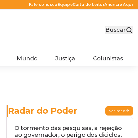
Fale conosco
Equipe
Carta do Leitor
Anuncie Aqui
Buscar
Mundo
Justiça
Colunistas
Radar do Poder
Ver mais
O tormento das pesquisas, a rejeição
ao governador, o perigo dos diciclos,