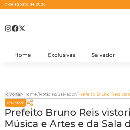
7 de agosto de 2026
Home
Exclusivas
Salvador
Voltar
/
Home
/
Noticias
/
Salvador
/
Prefeito Bruno Reis vist
obras da Escola de Músi
SALVADOR
Artes e da Sala de
Espetáculos Letieres Le
Prefeito Bruno Reis vistor
no Comércio
Música e Artes e da Sala 