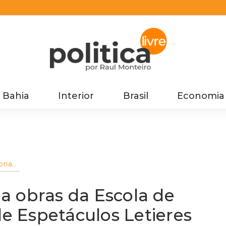
Bahia
Interior
Brasil
Economia
oria
ca e
ite
ia obras da Escola de
de Espetáculos Letieres