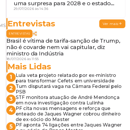
uma surpresa para 2028 e o estado
de terceira guerra mundial
29/07/2026 às 14:36
Entrevistas
Ver mais
PMS
ENTREVISTAS
Brasil é vítima de tarifa-sanção de Trump,
não é covarde nem vai capitular, diz
ministro da Indústria
18/07/2026 às 11:55
Mais Lidas
Lula veta projeto relatado por ex-ministro
1
para transformar Cefets em universidade
Tum disputará vaga na Câmara Federal pelo
2
PSB
STF monitora atuação de André Mendonça
3
em nova investigação contra Lulinha
PF cita novas mensagens e reforça que
4
enteado de Jaques Wagner cobrou dinheiro
de ex-sócio do Master
PF aponta 74 ligações entre Jaques Wagner
5