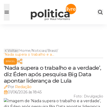
Voltar
/
Home
/
Noticias
/
Brasil
/
‘Nada supera o trabalho e a
verdade’, diz Éden após
BRASIL
pesquisa Big Data apontar
liderança de Lula
‘Nada supera o trabalho e a verdade’,
diz Éden após pesquisa Big Data
apontar liderança de Lula
Por
Redação
01/06/2026 às 18:45
Foto:
Divulgação