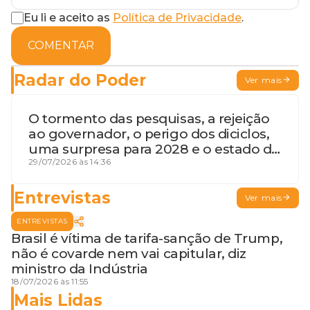
Eu li e aceito as
Política de Privacidade
.
COMENTAR
Radar do Poder
Ver mais
O tormento das pesquisas, a rejeição
ao governador, o perigo dos diciclos,
uma surpresa para 2028 e o estado de
terceira guerra mundial
29/07/2026 às 14:36
Entrevistas
Ver mais
ENTREVISTAS
Brasil é vítima de tarifa-sanção de Trump,
não é covarde nem vai capitular, diz
ministro da Indústria
18/07/2026 às 11:55
Mais Lidas