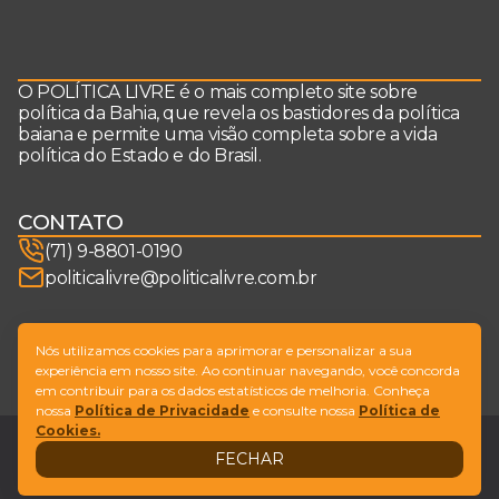
O POLÍTICA LIVRE é o mais completo site sobre
política da Bahia, que revela os bastidores da política
baiana e permite uma visão completa sobre a vida
política do Estado e do Brasil.
CONTATO
(71) 9-8801-0190
politicalivre@politicalivre.com.br
SIGA-NOS
Nós utilizamos cookies para aprimorar e personalizar a sua
experiência em nosso site. Ao continuar navegando, você concorda
em contribuir para os dados estatísticos de melhoria. Conheça
nossa
Política de Privacidade
e consulte nossa
Política de
Cookies.
Legal
Fale conosco
FECHAR
Design by
NVGO
© Copyright Política Livre. All Rights Reserved