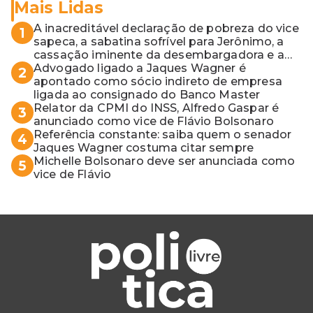
Mais Lidas
A inacreditável declaração de pobreza do vice
1
sapeca, a sabatina sofrível para Jerônimo, a
cassação iminente da desembargadora e a
vaga do Quinto para o MP baiano
Advogado ligado a Jaques Wagner é
2
apontado como sócio indireto de empresa
ligada ao consignado do Banco Master
Relator da CPMI do INSS, Alfredo Gaspar é
3
anunciado como vice de Flávio Bolsonaro
Referência constante: saiba quem o senador
4
Jaques Wagner costuma citar sempre
Michelle Bolsonaro deve ser anunciada como
5
vice de Flávio