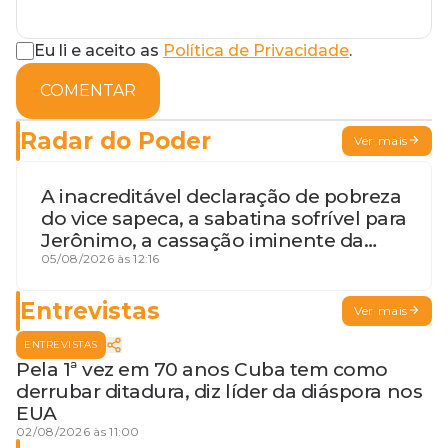
Eu li e aceito as
Política de Privacidade
.
COMENTAR
Radar do Poder
Ver mais
A inacreditável declaração de pobreza
do vice sapeca, a sabatina sofrível para
Jerônimo, a cassação iminente da
desembargadora e a vaga do Quinto
05/08/2026 às 12:16
para o MP baiano
Entrevistas
Ver mais
ENTREVISTAS
Pela 1ª vez em 70 anos Cuba tem como
derrubar ditadura, diz líder da diáspora nos
EUA
02/08/2026 às 11:00