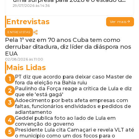
terceira guerra mundial
29/07/2026 às 14:36
Entrevistas
Ver mais
ENTREVISTAS
Pela 1ª vez em 70 anos Cuba tem como
derrubar ditadura, diz líder da diáspora nos
EUA
02/08/2026 às 11:00
Mais Lidas
PT diz que acordo para deixar caso Master de
1
fora da eleição na Bahia ruiu
Paulinho da Força reage a crítica de Lula e diz
2
que ele 'está gagá'
Adoecimento por bets afeta empresas com
3
faltas, funcionários endividados e pedidos de
adiantamento
Geddel publica foto ao lado de Lula em
4
convenção do governo
Presidente Lula cita Camaçari e revela VLT até
5
o município como um dos focos para o