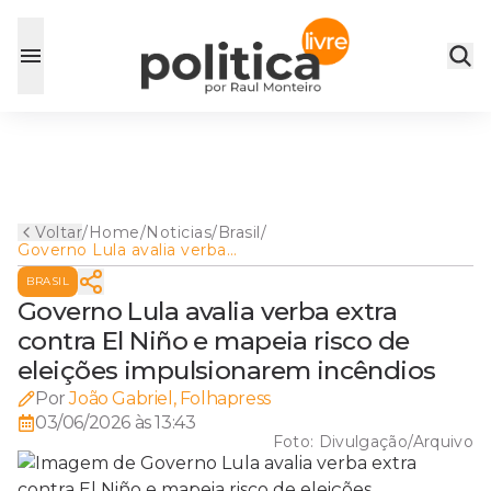
Voltar
/
Home
/
Noticias
/
Brasil
/
Governo Lula avalia verba
extra contra El Niño e mapeia
BRASIL
risco de eleições
impulsionarem incêndios
Governo Lula avalia verba extra
contra El Niño e mapeia risco de
eleições impulsionarem incêndios
Por
João Gabriel, Folhapress
03/06/2026 às 13:43
Foto:
Divulgação/Arquivo