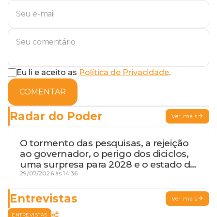
Eu li e aceito as
Política de Privacidade
.
COMENTAR
Radar do Poder
Ver mais
O tormento das pesquisas, a rejeição
ao governador, o perigo dos diciclos,
uma surpresa para 2028 e o estado de
terceira guerra mundial
29/07/2026 às 14:36
Entrevistas
Ver mais
ENTREVISTAS