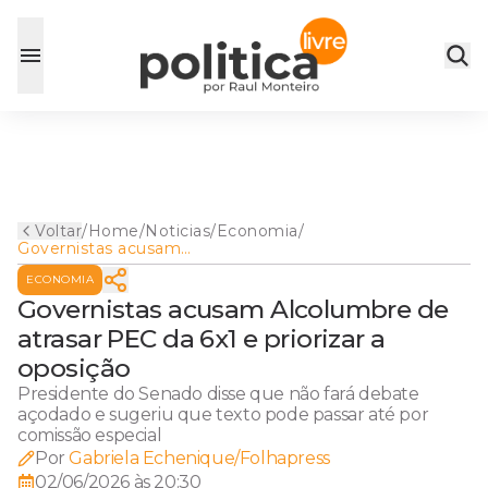
Voltar
/
Home
/
Noticias
/
Economia
/
Governistas acusam
Alcolumbre de atrasar PEC
ECONOMIA
da 6x1 e priorizar a oposição
Governistas acusam Alcolumbre de
atrasar PEC da 6x1 e priorizar a
oposição
Presidente do Senado disse que não fará debate
açodado e sugeriu que texto pode passar até por
comissão especial
Por
Gabriela Echenique/Folhapress
02/06/2026 às 20:30