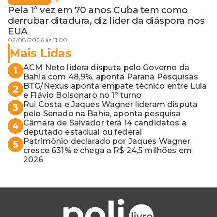
Pela 1ª vez em 70 anos Cuba tem como
derrubar ditadura, diz líder da diáspora nos
EUA
02/08/2026 às 11:00
Mais Lidas
ACM Neto lidera disputa pelo Governo da
1
Bahia com 48,9%, aponta Paraná Pesquisas
BTG/Nexus aponta empate técnico entre Lula
2
e Flávio Bolsonaro no 1º turno
Rui Costa e Jaques Wagner lideram disputa
3
pelo Senado na Bahia, aponta pesquisa
Câmara de Salvador terá 14 candidatos a
4
deputado estadual ou federal
Patrimônio declarado por Jaques Wagner
5
cresce 631% e chega a R$ 24,5 milhões em
2026