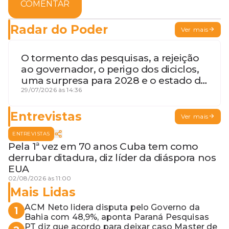
COMENTAR
Radar do Poder
Ver mais
O tormento das pesquisas, a rejeição
ao governador, o perigo dos diciclos,
uma surpresa para 2028 e o estado de
terceira guerra mundial
29/07/2026 às 14:36
Entrevistas
Ver mais
ENTREVISTAS
Pela 1ª vez em 70 anos Cuba tem como
derrubar ditadura, diz líder da diáspora nos
EUA
02/08/2026 às 11:00
Mais Lidas
ACM Neto lidera disputa pelo Governo da
1
Bahia com 48,9%, aponta Paraná Pesquisas
PT diz que acordo para deixar caso Master de