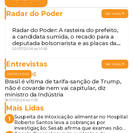
Radar do Poder
Ver mais
Radar do Poder: A rasteira do prefeito,
a candidata sumida, o recado para a
deputada bolsonarista e as placas da
discórdia
22/07/2026 às 10:55
Entrevistas
Ver mais
ENTREVISTAS
Brasil é vítima de tarifa-sanção de Trump,
não é covarde nem vai capitular, diz
ministro da Indústria
18/07/2026 às 11:55
Mais Lidas
Suspeita de intoxicação alimentar no Hospital
1
Roberto Santos leva a cobranças por
investigação; Sesab afirma que exames não