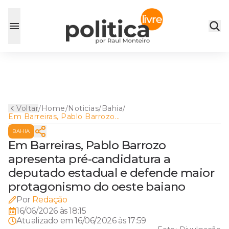
Voltar
/
Home
/
Noticias
/
Bahia
/
Em Barreiras, Pablo Barrozo
apresenta pré-candidatura a
BAHIA
deputado estadual e
defende maior protagonismo
Em Barreiras, Pablo Barrozo
do oeste baiano
apresenta pré-candidatura a
deputado estadual e defende maior
protagonismo do oeste baiano
Por
Redação
16/06/2026 às 18:15
Atualizado em
16/06/2026 às 17:59