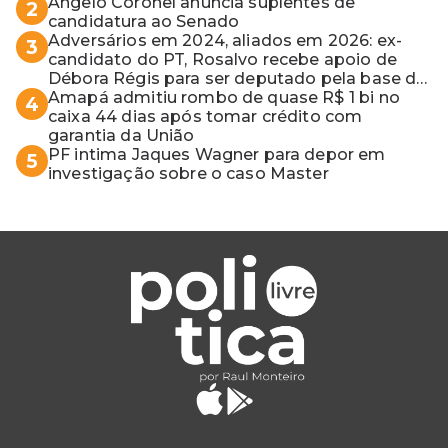
apontaram contaminação
Angelo Coronel anuncia suplentes de
2
candidatura ao Senado
Adversários em 2024, aliados em 2026: ex-
3
candidato do PT, Rosalvo recebe apoio de
Débora Régis para ser deputado pela base de
ACM Neto
Amapá admitiu rombo de quase R$ 1 bi no
4
caixa 44 dias após tomar crédito com
garantia da União
PF intima Jaques Wagner para depor em
5
investigação sobre o caso Master