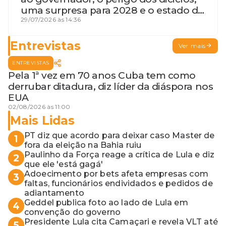
uma surpresa para 2028 e o estado de
terceira guerra mundial
29/07/2026 às 14:36
Entrevistas
Ver mais
ENTREVISTAS
Pela 1ª vez em 70 anos Cuba tem como
derrubar ditadura, diz líder da diáspora nos
EUA
02/08/2026 às 11:00
Mais Lidas
PT diz que acordo para deixar caso Master de
1
fora da eleição na Bahia ruiu
Paulinho da Força reage a crítica de Lula e diz
2
que ele 'está gagá'
Adoecimento por bets afeta empresas com
3
faltas, funcionários endividados e pedidos de
adiantamento
Geddel publica foto ao lado de Lula em
4
convenção do governo
Presidente Lula cita Camaçari e revela VLT até
5