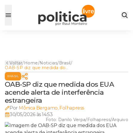
Voltar
/
Home
/
Noticias
/
Brasil
/
OAB-SP diz que medida dos
EUA acende alerta de
BRASIL
interferência estrangeira
OAB-SP diz que medida dos EUA
acende alerta de interferência
estrangeira
Por
Mônica Bergamo, Folhapress
30/05/2026 às 14:53
Foto:
Danilo Verpa/Folhapress/Arquivo