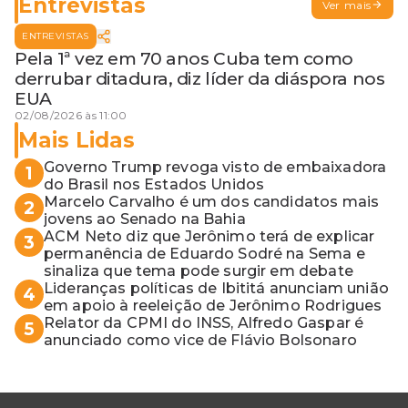
Entrevistas
Ver mais
ENTREVISTAS
Pela 1ª vez em 70 anos Cuba tem como
derrubar ditadura, diz líder da diáspora nos
EUA
02/08/2026 às 11:00
Mais Lidas
Governo Trump revoga visto de embaixadora
1
do Brasil nos Estados Unidos
Marcelo Carvalho é um dos candidatos mais
2
jovens ao Senado na Bahia
ACM Neto diz que Jerônimo terá de explicar
3
permanência de Eduardo Sodré na Sema e
sinaliza que tema pode surgir em debate
Lideranças políticas de Ibititá anunciam união
4
em apoio à reeleição de Jerônimo Rodrigues
Relator da CPMI do INSS, Alfredo Gaspar é
5
anunciado como vice de Flávio Bolsonaro