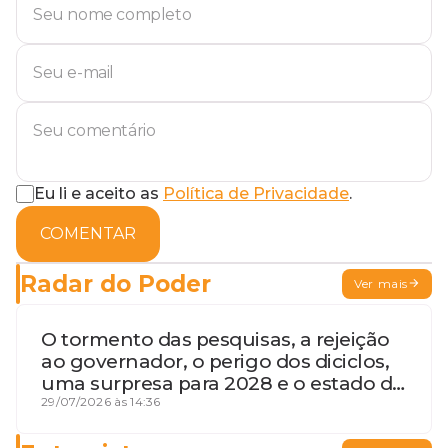
Eu li e aceito as
Política de Privacidade
.
COMENTAR
Radar do Poder
Ver mais
O tormento das pesquisas, a rejeição
ao governador, o perigo dos diciclos,
uma surpresa para 2028 e o estado de
terceira guerra mundial
29/07/2026 às 14:36