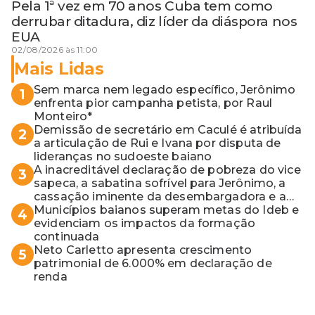
Pela 1ª vez em 70 anos Cuba tem como
derrubar ditadura, diz líder da diáspora nos
EUA
02/08/2026 às 11:00
Mais Lidas
Sem marca nem legado específico, Jerônimo
1
enfrenta pior campanha petista, por Raul
Monteiro*
Demissão de secretário em Caculé é atribuída
2
a articulação de Rui e Ivana por disputa de
lideranças no sudoeste baiano
A inacreditável declaração de pobreza do vice
3
sapeca, a sabatina sofrível para Jerônimo, a
cassação iminente da desembargadora e a
vaga do Quinto para o MP baiano
Municípios baianos superam metas do Ideb e
4
evidenciam os impactos da formação
continuada
Neto Carletto apresenta crescimento
5
patrimonial de 6.000% em declaração de
renda