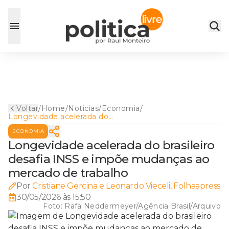
Voltar
/
Home
/
Noticias
/
Economia
/
Longevidade acelerada do
brasileiro desafia INSS e
ECONOMIA
impõe mudanças ao
mercado de trabalho
Longevidade acelerada do brasileiro
desafia INSS e impõe mudanças ao
mercado de trabalho
Por
Cristiane Gercina e Leonardo Vieceli, Folhaapress
30/05/2026 às 15:50
Foto:
Rafa Neddermeyer/Agência Brasil/Arquivo