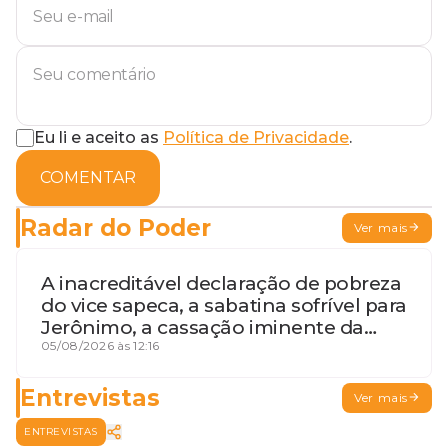
Eu li e aceito as
Política de Privacidade
.
COMENTAR
Radar do Poder
Ver mais
A inacreditável declaração de pobreza
do vice sapeca, a sabatina sofrível para
Jerônimo, a cassação iminente da
desembargadora e a vaga do Quinto
05/08/2026 às 12:16
para o MP baiano
Entrevistas
Ver mais
ENTREVISTAS