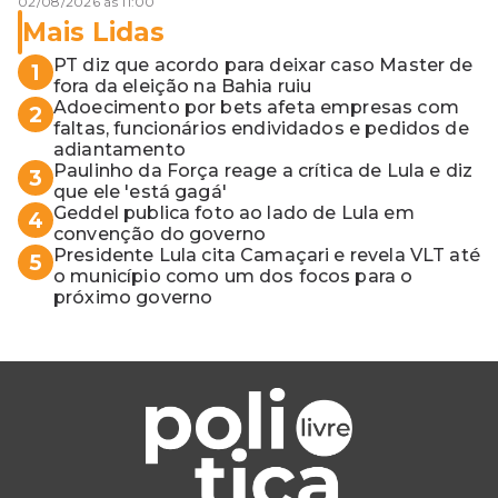
02/08/2026 às 11:00
Mais Lidas
PT diz que acordo para deixar caso Master de
1
fora da eleição na Bahia ruiu
Adoecimento por bets afeta empresas com
2
faltas, funcionários endividados e pedidos de
adiantamento
Paulinho da Força reage a crítica de Lula e diz
3
que ele 'está gagá'
Geddel publica foto ao lado de Lula em
4
convenção do governo
Presidente Lula cita Camaçari e revela VLT até
5
o município como um dos focos para o
próximo governo