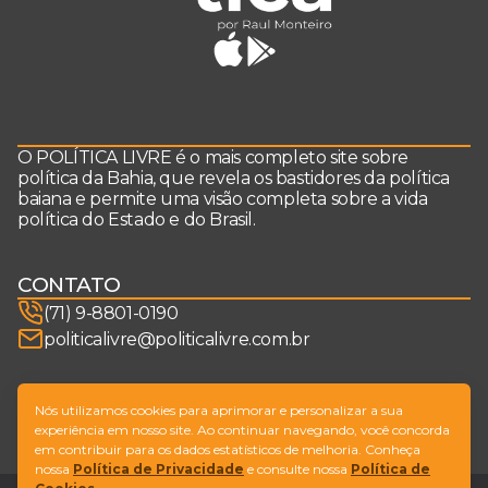
O POLÍTICA LIVRE é o mais completo site sobre
política da Bahia, que revela os bastidores da política
baiana e permite uma visão completa sobre a vida
política do Estado e do Brasil.
CONTATO
(71) 9-8801-0190
politicalivre@politicalivre.com.br
SIGA-NOS
Nós utilizamos cookies para aprimorar e personalizar a sua
experiência em nosso site. Ao continuar navegando, você concorda
em contribuir para os dados estatísticos de melhoria. Conheça
nossa
Política de Privacidade
e consulte nossa
Política de