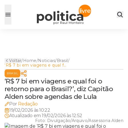
Voltar
/
Home
/
Noticias
/
Brasil
/
‘R$ 7 bi em viagens e qual foi
o retorno para o Brasil?’, diz
BRASIL
Capitão Alden sobre agendas
de Lula
‘R$ 7 bi em viagens e qual foi o
retorno para o Brasil?’, diz Capitão
Alden sobre agendas de Lula
Por
Redação
19/02/2026 às 10:22
Atualizado em
19/02/2026 às 12:52
Foto:
Divulgação/Arquivo/Assessoria Alden