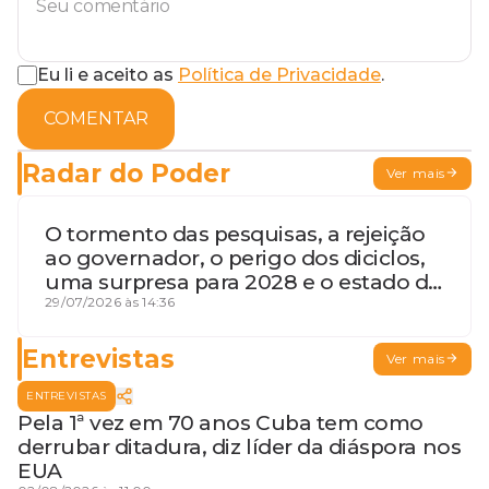
Eu li e aceito as
Política de Privacidade
.
COMENTAR
Radar do Poder
Ver mais
O tormento das pesquisas, a rejeição
ao governador, o perigo dos diciclos,
uma surpresa para 2028 e o estado de
terceira guerra mundial
29/07/2026 às 14:36
Entrevistas
Ver mais
ENTREVISTAS
Pela 1ª vez em 70 anos Cuba tem como
derrubar ditadura, diz líder da diáspora nos
EUA