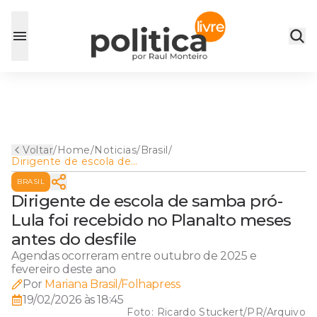
Voltar
/
Home
/
Noticias
/
Brasil
/
Dirigente de escola de
samba pró-Lula foi recebido
BRASIL
no Planalto meses antes do
desfile
Dirigente de escola de samba pró-
Lula foi recebido no Planalto meses
antes do desfile
Agendas ocorreram entre outubro de 2025 e
fevereiro deste ano
Por
Mariana Brasil/Folhapress
19/02/2026 às 18:45
Foto:
Ricardo Stuckert/PR/Arquivo