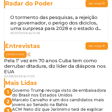
Radar do Poder
Ver mais
O tormento das pesquisas, a rejeição
ao governador, o perigo dos diciclos,
uma surpresa para 2028 e o estado de
terceira guerra mundial
29/07/2026 às 14:36
Entrevistas
Ver mais
ENTREVISTAS
Pela 1ª vez em 70 anos Cuba tem como
derrubar ditadura, diz líder da diáspora nos
EUA
02/08/2026 às 11:00
Mais Lidas
Governo Trump revoga visto de embaixadora
1
do Brasil nos Estados Unidos
Marcelo Carvalho é um dos candidatos mais
2
jovens ao Senado na Bahia
ACM Neto diz que Jerônimo terá de explicar
3