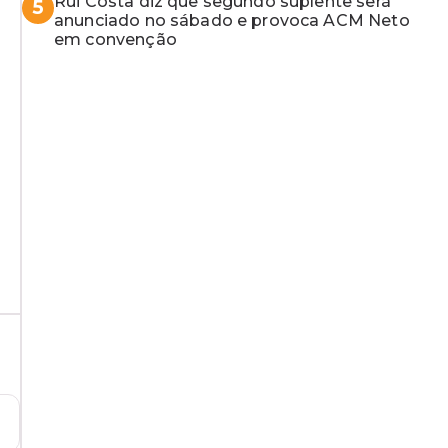
Rui Costa diz que segundo suplente será
5
anunciado no sábado e provoca ACM Neto
em convenção