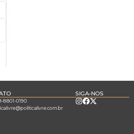
ATO
SIGA-NOS
 9-8801-0190
ticalivre@politicalivre.com.br