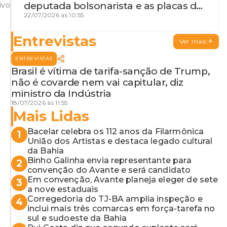
deputada bolsonarista e as placas da
ivo
discórdia
22/07/2026 às 10:55
Entrevistas
Ver mais
ENTREVISTAS
Brasil é vítima de tarifa-sanção de Trump,
não é covarde nem vai capitular, diz
ministro da Indústria
18/07/2026 às 11:55
Mais Lidas
Bacelar celebra os 112 anos da Filarmônica
1
União dos Artistas e destaca legado cultural
da Bahia
Binho Galinha envia representante para
2
convenção do Avante e será candidato
Em convenção, Avante planeja eleger de sete
3
a nove estaduais
Corregedoria do TJ-BA amplia inspeção e
4
inclui mais três comarcas em força-tarefa no
sul e sudoeste da Bahia