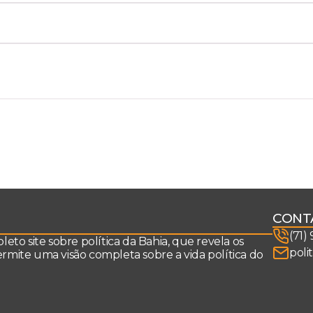
CONT
(71)
to site sobre política da Bahia, que revela os
poli
permite uma visão completa sobre a vida política do