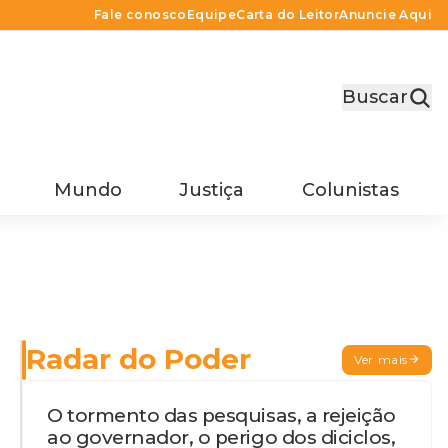
Fale conosco
Equipe
Carta do Leitor
Anuncie Aqui
Buscar
Mundo
Justiça
Colunistas
Radar do Poder
Ver mais
O tormento das pesquisas, a rejeição
ao governador, o perigo dos diciclos,