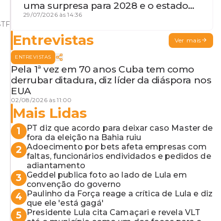
uma surpresa para 2028 e o estado
de terceira guerra mundial
29/07/2026 às 14:36
STF
Entrevistas
Ver mais
ENTREVISTAS
Pela 1ª vez em 70 anos Cuba tem como
derrubar ditadura, diz líder da diáspora nos
EUA
02/08/2026 às 11:00
Mais Lidas
PT diz que acordo para deixar caso Master de
1
fora da eleição na Bahia ruiu
Adoecimento por bets afeta empresas com
2
faltas, funcionários endividados e pedidos de
adiantamento
Geddel publica foto ao lado de Lula em
3
convenção do governo
Paulinho da Força reage a crítica de Lula e diz
4
que ele 'está gagá'
Presidente Lula cita Camaçari e revela VLT
5