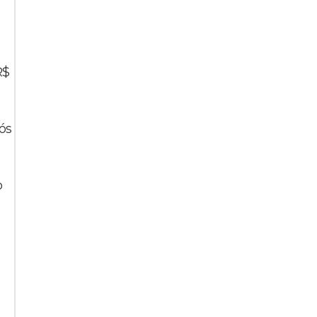
R$
ós
o