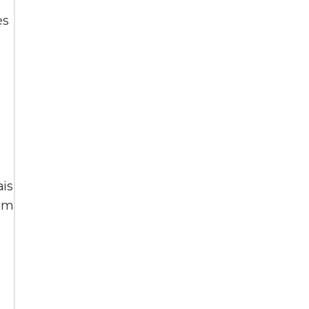
es
is
ram