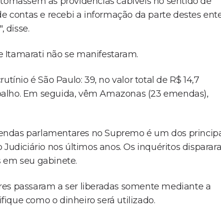
 tomassem as providências cabíveis no sentido de
de contas e recebi a informação da parte destes ent
 disse.
 Itamarati não se manifestaram.
nio é São Paulo: 39, no valor total de R$ 14,7
abalho. Em seguida, vêm Amazonas (23 emendas),
endas parlamentares no Supremo é um dos principa
 Judiciário nos últimos anos. Os inquéritos dispara
s em seu gabinete.
res passaram a ser liberadas somente mediante a
ique como o dinheiro será utilizado.