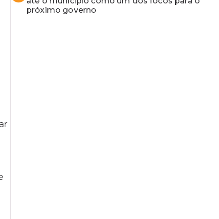
até o município como um dos focos para o
próximo governo
ar
e