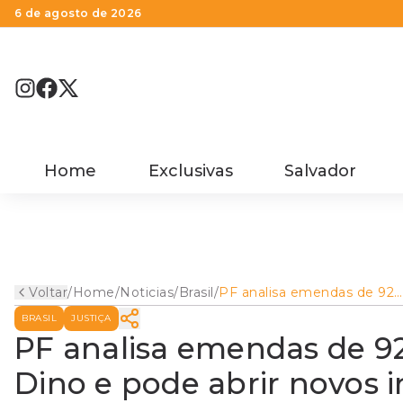
6 de agosto de 2026
Home
Exclusivas
Salvador
Voltar
/
Home
/
Noticias
/
Brasil
/
PF analisa emendas de 92
políticos por ordem de Din
BRASIL
JUSTIÇA
e pode abrir novos inquérit
PF analisa emendas de 92
Dino e pode abrir novos i