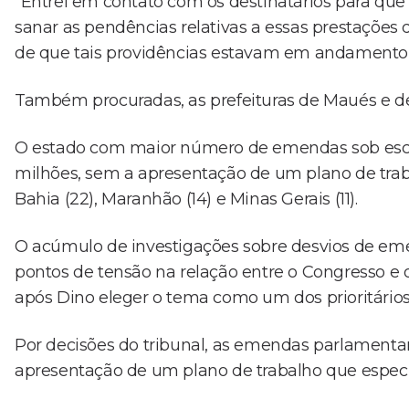
"Entrei em contato com os destinatários para que
sanar as pendências relativas a essas prestações 
de que tais providências estavam em andamento",
Também procuradas, as prefeituras de Maués e de
O estado com maior número de emendas sob escrutí
milhões, sem a apresentação de um plano de tr
Bahia (22), Maranhão (14) e Minas Gerais (11).
O acúmulo de investigações sobre desvios de em
pontos de tensão na relação entre o Congresso e o
após Dino eleger o tema como um dos prioritário
Por decisões do tribunal, as emendas parlamenta
apresentação de um plano de trabalho que especif