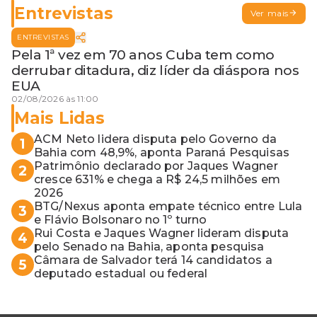
Entrevistas
Ver mais
ENTREVISTAS
Pela 1ª vez em 70 anos Cuba tem como
derrubar ditadura, diz líder da diáspora nos
EUA
02/08/2026 às 11:00
Mais Lidas
ACM Neto lidera disputa pelo Governo da
1
Bahia com 48,9%, aponta Paraná Pesquisas
Patrimônio declarado por Jaques Wagner
2
cresce 631% e chega a R$ 24,5 milhões em
2026
BTG/Nexus aponta empate técnico entre Lula
3
e Flávio Bolsonaro no 1º turno
Rui Costa e Jaques Wagner lideram disputa
4
pelo Senado na Bahia, aponta pesquisa
Câmara de Salvador terá 14 candidatos a
5
deputado estadual ou federal