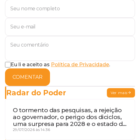
Eu li e aceito as
Política de Privacidade
.
COMENTAR
Radar do Poder
Ver mais
O tormento das pesquisas, a rejeição
ao governador, o perigo dos diciclos,
uma surpresa para 2028 e o estado de
terceira guerra mundial
29/07/2026 às 14:36