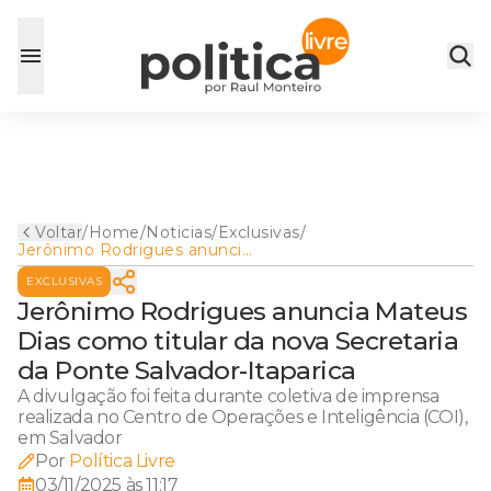
Voltar
/
Home
/
Noticias
/
Exclusivas
/
Jerônimo Rodrigues anuncia
Mateus Dias como titular da
EXCLUSIVAS
nova Secretaria da Ponte
Salvador-Itaparica
Jerônimo Rodrigues anuncia Mateus
Dias como titular da nova Secretaria
da Ponte Salvador-Itaparica
A divulgação foi feita durante coletiva de imprensa
realizada no Centro de Operações e Inteligência (COI),
em Salvador
Por
Política Livre
03/11/2025 às 11:17