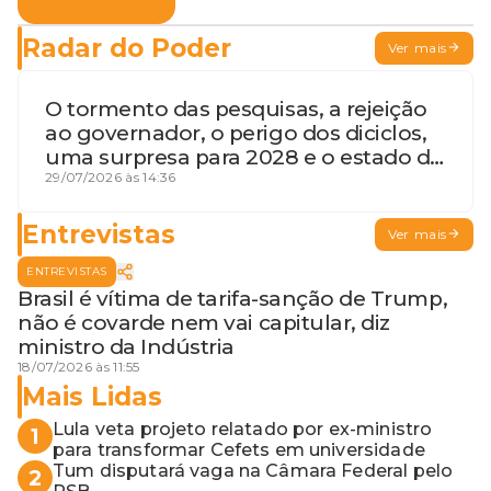
Radar do Poder
Ver mais
O tormento das pesquisas, a rejeição
ao governador, o perigo dos diciclos,
uma surpresa para 2028 e o estado de
terceira guerra mundial
29/07/2026 às 14:36
Entrevistas
Ver mais
ENTREVISTAS
Brasil é vítima de tarifa-sanção de Trump,
não é covarde nem vai capitular, diz
ministro da Indústria
18/07/2026 às 11:55
Mais Lidas
Lula veta projeto relatado por ex-ministro
1
para transformar Cefets em universidade
Tum disputará vaga na Câmara Federal pelo
2