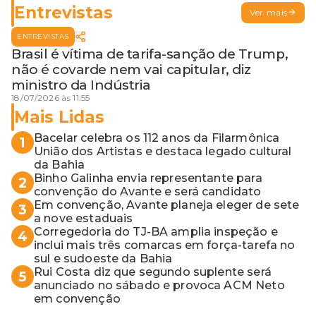
Entrevistas
Ver mais
ENTREVISTAS
Brasil é vítima de tarifa-sanção de Trump,
não é covarde nem vai capitular, diz
ministro da Indústria
18/07/2026 às 11:55
Mais Lidas
Bacelar celebra os 112 anos da Filarmônica
1
União dos Artistas e destaca legado cultural
da Bahia
Binho Galinha envia representante para
2
convenção do Avante e será candidato
Em convenção, Avante planeja eleger de sete
3
a nove estaduais
Corregedoria do TJ-BA amplia inspeção e
4
inclui mais três comarcas em força-tarefa no
sul e sudoeste da Bahia
Rui Costa diz que segundo suplente será
5
anunciado no sábado e provoca ACM Neto
em convenção