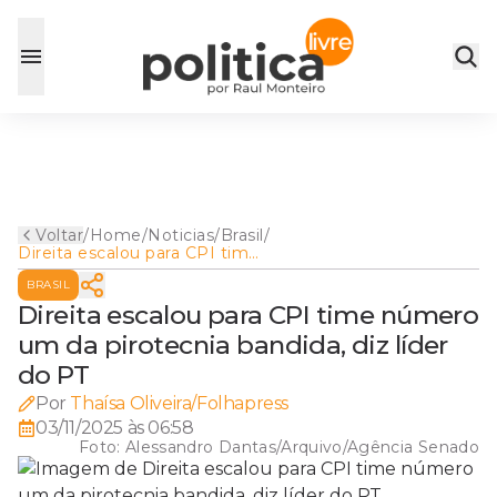
Voltar
/
Home
/
Noticias
/
Brasil
/
Direita escalou para CPI time
número um da pirotecnia
BRASIL
bandida, diz líder do PT
Direita escalou para CPI time número
um da pirotecnia bandida, diz líder
do PT
Por
Thaísa Oliveira/Folhapress
03/11/2025 às 06:58
Foto:
Alessandro Dantas/Arquivo/Agência Senado