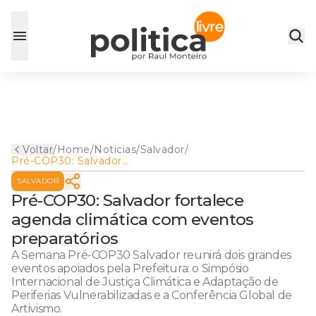
Voltar
/
Home
/
Noticias
/
Salvador
/
Pré-COP30: Salvador
fortalece agenda climática
SALVADOR
com eventos preparatórios
Pré-COP30: Salvador fortalece
agenda climática com eventos
preparatórios
A Semana Pré-COP30 Salvador reunirá dois grandes
eventos apoiados pela Prefeitura: o Simpósio
Internacional de Justiça Climática e Adaptação de
Periferias Vulnerabilizadas e a Conferência Global de
Artivismo.