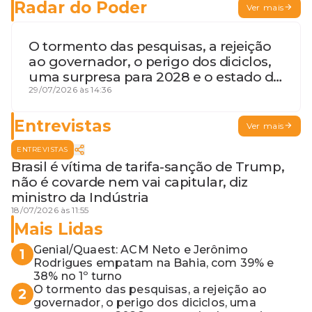
Radar do Poder
Ver mais
O tormento das pesquisas, a rejeição
ao governador, o perigo dos diciclos,
uma surpresa para 2028 e o estado de
terceira guerra mundial
29/07/2026 às 14:36
Entrevistas
Ver mais
ENTREVISTAS
Brasil é vítima de tarifa-sanção de Trump,
não é covarde nem vai capitular, diz
ministro da Indústria
18/07/2026 às 11:55
Mais Lidas
Genial/Quaest: ACM Neto e Jerônimo
1
Rodrigues empatam na Bahia, com 39% e
38% no 1º turno
O tormento das pesquisas, a rejeição ao
2
governador, o perigo dos diciclos, uma