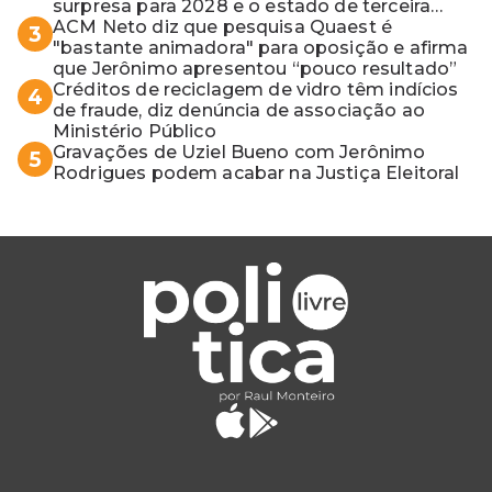
surpresa para 2028 e o estado de terceira
guerra mundial
ACM Neto diz que pesquisa Quaest é
3
"bastante animadora" para oposição e afirma
que Jerônimo apresentou “pouco resultado”
Créditos de reciclagem de vidro têm indícios
4
de fraude, diz denúncia de associação ao
Ministério Público
Gravações de Uziel Bueno com Jerônimo
5
Rodrigues podem acabar na Justiça Eleitoral