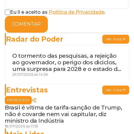
Eu li e aceito as
Política de Privacidade
.
COMENTAR
Radar do Poder
Ver mais
O tormento das pesquisas, a rejeição
ao governador, o perigo dos diciclos,
uma surpresa para 2028 e o estado de
terceira guerra mundial
29/07/2026 às 14:36
Entrevistas
Ver mais
ENTREVISTAS
Brasil é vítima de tarifa-sanção de Trump,
não é covarde nem vai capitular, diz
ministro da Indústria
18/07/2026 às 11:55