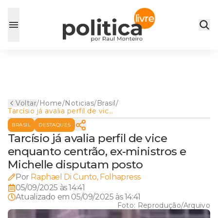
Voltar
/
Home
/
Noticias
/
Brasil
/
Tarcísio já avalia perfil de vice
enquanto centrão, ex-
BRASIL
DESTAQUES
ministros e Michelle
disputam posto
Tarcísio já avalia perfil de vice
enquanto centrão, ex-ministros e
Michelle disputam posto
Por
Raphael Di Cunto, Folhapress
05/09/2025 às 14:41
Atualizado em
05/09/2025 às 14:41
Foto:
Reprodução/Arquivo