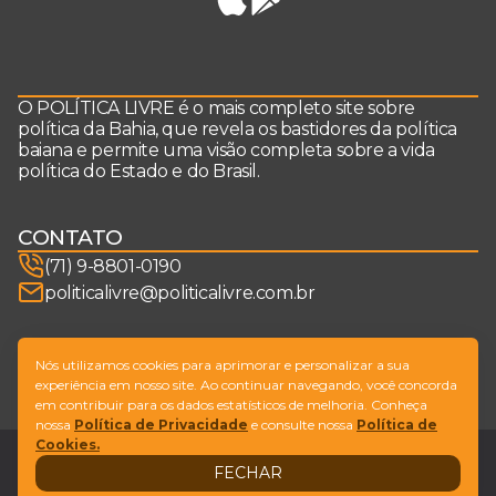
O POLÍTICA LIVRE é o mais completo site sobre
política da Bahia, que revela os bastidores da política
baiana e permite uma visão completa sobre a vida
política do Estado e do Brasil.
CONTATO
(71) 9-8801-0190
politicalivre@politicalivre.com.br
SIGA-NOS
Nós utilizamos cookies para aprimorar e personalizar a sua
experiência em nosso site. Ao continuar navegando, você concorda
em contribuir para os dados estatísticos de melhoria. Conheça
nossa
Política de Privacidade
e consulte nossa
Política de
Cookies.
Legal
Fale conosco
FECHAR
Design by
NVGO