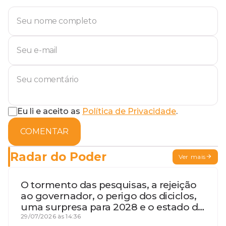
Eu li e aceito as
Política de Privacidade
.
COMENTAR
Radar do Poder
Ver mais
O tormento das pesquisas, a rejeição
ao governador, o perigo dos diciclos,
uma surpresa para 2028 e o estado de
terceira guerra mundial
29/07/2026 às 14:36