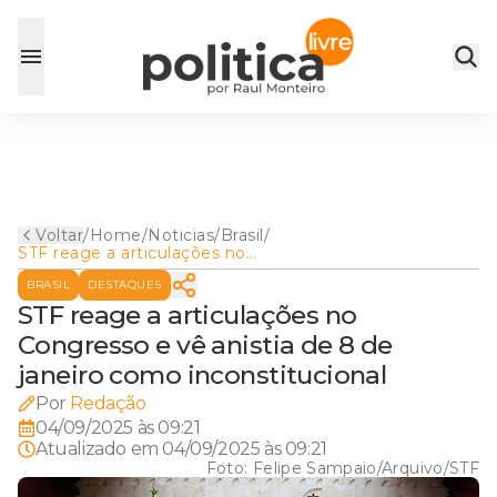
Voltar
/
Home
/
Noticias
/
Brasil
/
STF reage a articulações no
Congresso e vê anistia de 8
BRASIL
DESTAQUES
de janeiro como
inconstitucional
STF reage a articulações no
Congresso e vê anistia de 8 de
janeiro como inconstitucional
Por
Redação
04/09/2025 às 09:21
Atualizado em
04/09/2025 às 09:21
Foto:
Felipe Sampaio/Arquivo/STF