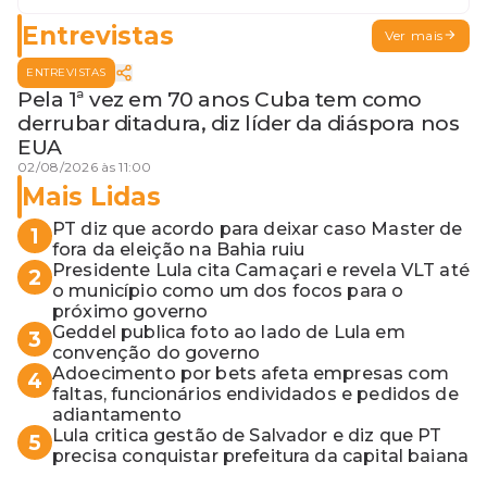
Entrevistas
Ver mais
ENTREVISTAS
Pela 1ª vez em 70 anos Cuba tem como
derrubar ditadura, diz líder da diáspora nos
EUA
02/08/2026 às 11:00
Mais Lidas
PT diz que acordo para deixar caso Master de
1
fora da eleição na Bahia ruiu
Presidente Lula cita Camaçari e revela VLT até
2
o município como um dos focos para o
próximo governo
Geddel publica foto ao lado de Lula em
3
convenção do governo
Adoecimento por bets afeta empresas com
4
faltas, funcionários endividados e pedidos de
adiantamento
Lula critica gestão de Salvador e diz que PT
5
precisa conquistar prefeitura da capital baiana