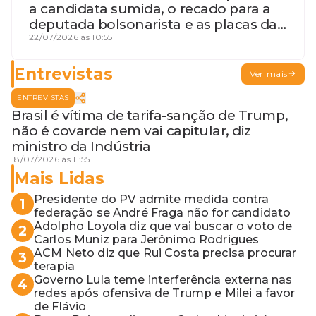
a candidata sumida, o recado para a
deputada bolsonarista e as placas da
discórdia
22/07/2026 às 10:55
Entrevistas
Ver mais
ENTREVISTAS
Brasil é vítima de tarifa-sanção de Trump,
não é covarde nem vai capitular, diz
ministro da Indústria
18/07/2026 às 11:55
Mais Lidas
Presidente do PV admite medida contra
1
federação se André Fraga não for candidato
Adolpho Loyola diz que vai buscar o voto de
2
Carlos Muniz para Jerônimo Rodrigues
ACM Neto diz que Rui Costa precisa procurar
3
terapia
Governo Lula teme interferência externa nas
4
redes após ofensiva de Trump e Milei a favor
de Flávio