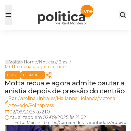
Voltar
/
Home
/
Noticias
/
Brasil
/
Motta recua e agora admite
pautar a anistia depois de
BRASIL
DESTAQUES
pressão do centrão
Motta recua e agora admite pautar a
anistia depois de pressão do centrão
Por
Carolina Linhares/Marianna Holanda/Victoria
Azevedo/Folhapress
02/09/2025 às 21:01
Atualizado em
02/09/2025 às 21:02
Foto:
Marina Ramos/Câmara dos Deputados/Arquivo