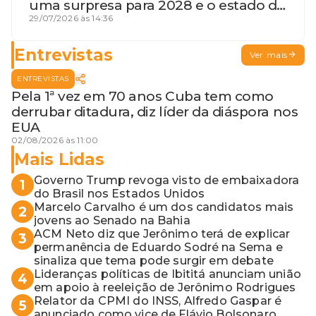
uma surpresa para 2028 e o estado de
terceira guerra mundial
29/07/2026 às 14:36
Entrevistas
Ver mais
ENTREVISTAS
Pela 1ª vez em 70 anos Cuba tem como
derrubar ditadura, diz líder da diáspora nos
EUA
02/08/2026 às 11:00
Mais Lidas
Governo Trump revoga visto de embaixadora
1
do Brasil nos Estados Unidos
Marcelo Carvalho é um dos candidatos mais
2
jovens ao Senado na Bahia
ACM Neto diz que Jerônimo terá de explicar
3
permanência de Eduardo Sodré na Sema e
sinaliza que tema pode surgir em debate
Lideranças políticas de Ibititá anunciam união
4
em apoio à reeleição de Jerônimo Rodrigues
Relator da CPMI do INSS, Alfredo Gaspar é
5
anunciado como vice de Flávio Bolsonaro