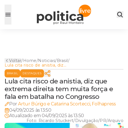
Voltar
/
Home
/
Noticias
/
Brasil
/
Lula cita risco de anistia, diz
que extrema direita tem
BRASIL
DESTAQUES
muita força e fala em batalha
no Congresso
Lula cita risco de anistia, diz que
extrema direita tem muita força e
fala em batalha no Congresso
Por
Artur Búrigo e Catarina Scortecci, Folhapress
04/09/2025 às 13:50
Atualizado em
04/09/2025 às 13:50
Foto:
Ricardo Stuckert/Divulgação/PR/Arquivo