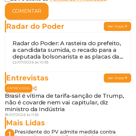
COMENTAR
Radar do Poder
Ver mais
Radar do Poder: A rasteira do prefeito,
a candidata sumida, o recado para a
deputada bolsonarista e as placas da
discórdia
22/07/2026 às 10:55
Entrevistas
Ver mais
ENTREVISTAS
Brasil é vítima de tarifa-sanção de Trump,
não é covarde nem vai capitular, diz
ministro da Indústria
18/07/2026 às 11:55
Mais Lidas
Presidente do PV admite medida contra
1