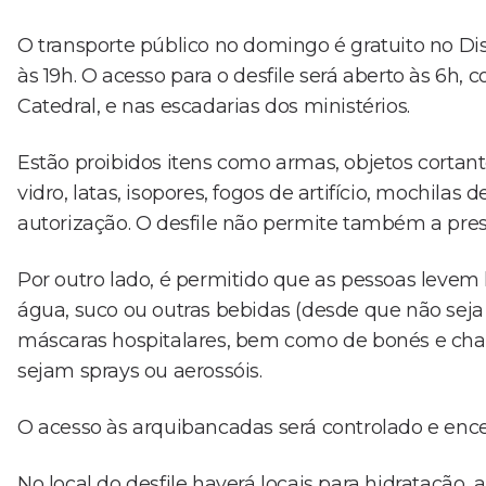
O transporte público no domingo é gratuito no Dist
às 19h. O acesso para o desfile será aberto às 6h, c
Catedral, e nas escadarias dos ministérios.
Estão proibidos itens como armas, objetos cortante
vidro, latas, isopores, fogos de artifício, mochila
autorização. O desfile não permite também a pre
Por outro lado, é permitido que as pessoas levem l
água, suco ou outras bebidas (desde que não seja
máscaras hospitalares, bem como de bonés e chap
sejam sprays ou aerossóis.
O acesso às arquibancadas será controlado e enc
No local do desfile haverá locais para hidratação