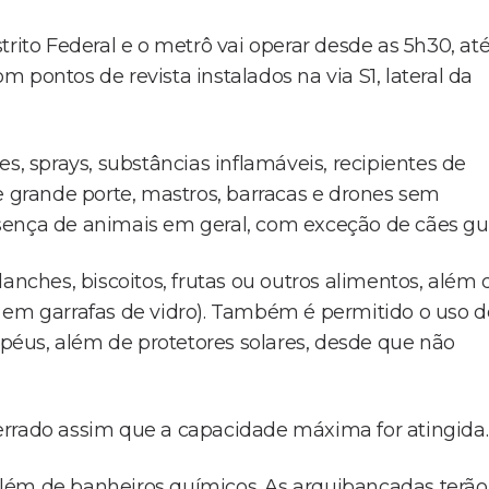
rito Federal e o metrô vai operar desde as 5h30, at
om pontos de revista instalados na via S1, lateral da
s, sprays, substâncias inflamáveis, recipientes de
s de grande porte, mastros, barracas e drones sem
sença de animais em geral, com exceção de cães gui
anches, biscoitos, frutas ou outros alimentos, além 
 em garrafas de vidro). Também é permitido o uso d
éus, além de protetores solares, desde que não
errado assim que a capacidade máxima for atingida.
, além de banheiros químicos. As arquibancadas terão