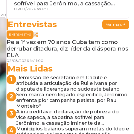
sofrível para Jerônimo, a cassação
iminente da desembargadora e a
05/08/2026 às 12:16
ivo
vaga do Quinto para o MP baiano
Entrevistas
Ver mais
ENTREVISTAS
Pela 1ª vez em 70 anos Cuba tem como
derrubar ditadura, diz líder da diáspora nos
EUA
02/08/2026 às 11:00
Mais Lidas
Demissão de secretário em Caculé é
1
atribuída a articulação de Rui e Ivana por
disputa de lideranças no sudoeste baiano
Sem marca nem legado específico, Jerônimo
2
enfrenta pior campanha petista, por Raul
Monteiro*
A inacreditável declaração de pobreza do
3
vice sapeca, a sabatina sofrível para
Jerônimo, a cassação iminente da
desembargadora e a vaga do Quinto para o
Municípios baianos superam metas do Ideb e
4