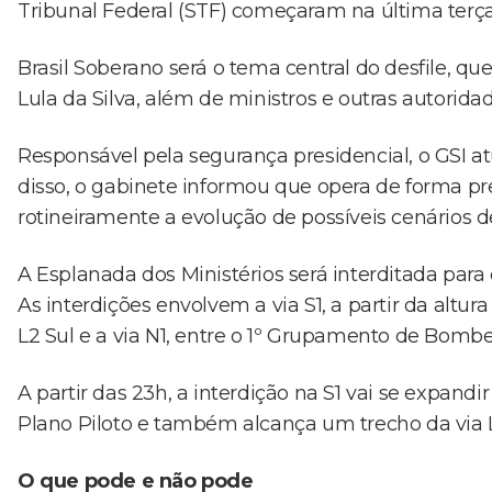
Tribunal Federal (STF) começaram na última terça-f
Brasil Soberano será o tema central do desfile, q
Lula da Silva, além de ministros e outras autoridad
Responsável pela segurança presidencial, o GSI
disso, o gabinete informou que opera de forma p
rotineiramente a evolução de possíveis cenários de
A Esplanada dos Ministérios será interditada para o
As interdições envolvem a via S1, a partir da altur
L2 Sul e a via N1, entre o 1º Grupamento de Bombeir
A partir das 23h, a interdição na S1 vai se expandi
Plano Piloto e também alcança um trecho da via 
O que pode e não pode