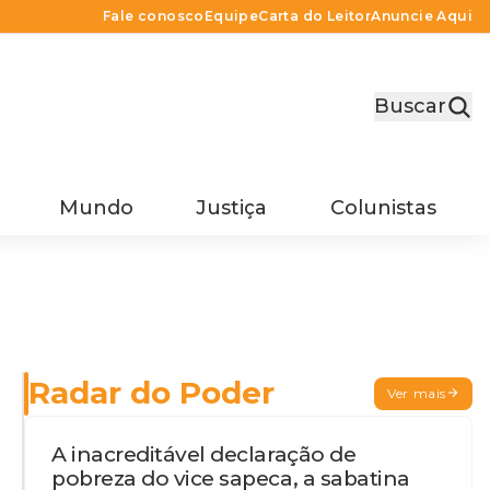
Fale conosco
Equipe
Carta do Leitor
Anuncie Aqui
Buscar
Mundo
Justiça
Colunistas
Radar do Poder
Ver mais
A inacreditável declaração de
pobreza do vice sapeca, a sabatina