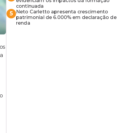
MP baiano
evidenciam os impactos da formação
continuada
Neto Carletto apresenta crescimento
5
patrimonial de 6.000% em declaração de
renda
ãos
da
ão