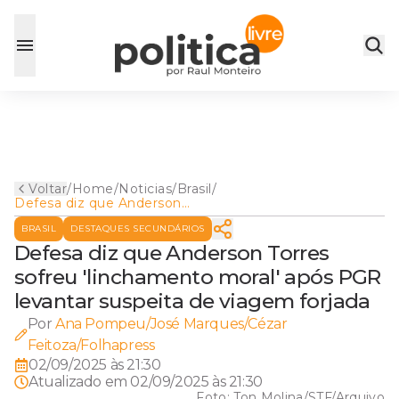
Voltar
/
Home
/
Noticias
/
Brasil
/
Defesa diz que Anderson
Torres sofreu 'linchamento
BRASIL
DESTAQUES SECUNDÁRIOS
moral' após PGR levantar
suspeita de viagem forjada
Defesa diz que Anderson Torres
sofreu 'linchamento moral' após PGR
levantar suspeita de viagem forjada
Por
Ana Pompeu/José Marques/Cézar
Feitoza/Folhapress
02/09/2025 às 21:30
Atualizado em
02/09/2025 às 21:30
Foto:
Ton Molina/STF/Arquivo