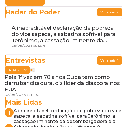
Radar do Poder
Ver mais
A inacreditável declaração de pobreza
do vice sapeca, a sabatina sofrível para
Jerônimo, a cassação iminente da
desembargadora e a vaga do Quinto
05/08/2026 às 12:16
para o MP baiano
Entrevistas
Ver mais
ENTREVISTAS
Pela 1ª vez em 70 anos Cuba tem como
derrubar ditadura, diz líder da diáspora nos
EUA
02/08/2026 às 11:00
Mais Lidas
A inacreditável declaração de pobreza do vice
1
sapeca, a sabatina sofrível para Jerônimo, a
cassação iminente da desembargadora e a
vaga do Quinto para o MP baiano
Advogado ligado a Jaques Wagner é