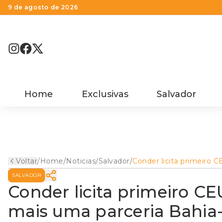
9 de agosto de 2026
Home
Exclusivas
Salvador
Voltar
/
Home
/
Noticias
/
Salvador
/
Conder licita primeiro C
Cultura para Salvador, m
SALVADOR
uma parceria Bahia-Brasi
Conder licita primeiro CE
mais uma parceria Bahia-