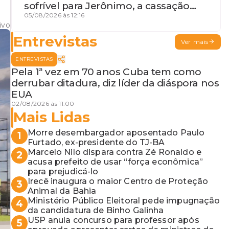
sofrível para Jerônimo, a cassação
iminente da desembargadora e a
05/08/2026 às 12:16
ivo
vaga do Quinto para o MP baiano
Entrevistas
Ver mais
ENTREVISTAS
Pela 1ª vez em 70 anos Cuba tem como
derrubar ditadura, diz líder da diáspora nos
EUA
02/08/2026 às 11:00
Mais Lidas
Morre desembargador aposentado Paulo
1
Furtado, ex-presidente do TJ-BA
Marcelo Nilo dispara contra Zé Ronaldo e
2
acusa prefeito de usar “força econômica”
para prejudicá-lo
Irecê inaugura o maior Centro de Proteção
3
Animal da Bahia
Ministério Público Eleitoral pede impugnação
4
da candidatura de Binho Galinha
USP anula concurso para professor após
5