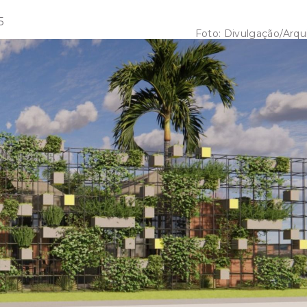
5
Foto:
Divulgação/Arqu