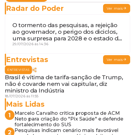
Radar do Poder
Ver mais
O tormento das pesquisas, a rejeição
ao governador, o perigo dos diciclos,
uma surpresa para 2028 e o estado de
terceira guerra mundial
29/07/2026 às 14:36
Entrevistas
Ver mais
ENTREVISTAS
Brasil é vítima de tarifa-sanção de Trump,
não é covarde nem vai capitular, diz
ministro da Indústria
18/07/2026 às 11:55
Mais Lidas
Marcelo Carvalho critica proposta de ACM
1
Neto para criação do "Pix Saúde" e defende
fortalecimento do SUS
Pesquisas indicam cenário mais favorável
2