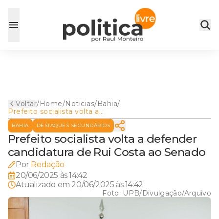
Voltar
/
Home
/
Noticias
/
Bahia
/
Prefeito socialista volta a
defender candidatura de Rui
BAHIA
DESTAQUES SECUNDÁRIOS
Costa ao Senado
Prefeito socialista volta a defender
candidatura de Rui Costa ao Senado
Por
Redação
20/06/2025 às 14:42
Atualizado em
20/06/2025 às 14:42
Foto:
UPB/Divulgação/Arquivo