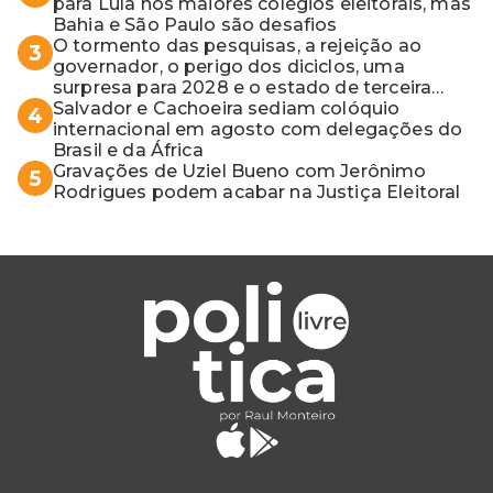
para Lula nos maiores colégios eleitorais, mas
Bahia e São Paulo são desafios
O tormento das pesquisas, a rejeição ao
3
governador, o perigo dos diciclos, uma
surpresa para 2028 e o estado de terceira
guerra mundial
Salvador e Cachoeira sediam colóquio
4
internacional em agosto com delegações do
Brasil e da África
Gravações de Uziel Bueno com Jerônimo
5
Rodrigues podem acabar na Justiça Eleitoral