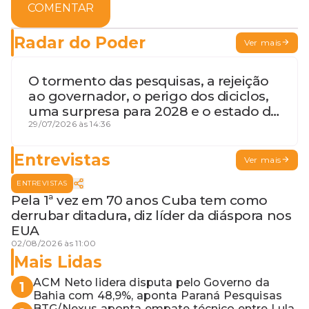
COMENTAR
Radar do Poder
Ver mais
O tormento das pesquisas, a rejeição
ao governador, o perigo dos diciclos,
uma surpresa para 2028 e o estado de
terceira guerra mundial
29/07/2026 às 14:36
Entrevistas
Ver mais
ENTREVISTAS
Pela 1ª vez em 70 anos Cuba tem como
derrubar ditadura, diz líder da diáspora nos
EUA
02/08/2026 às 11:00
Mais Lidas
ACM Neto lidera disputa pelo Governo da
1
Bahia com 48,9%, aponta Paraná Pesquisas
BTG/Nexus aponta empate técnico entre Lula