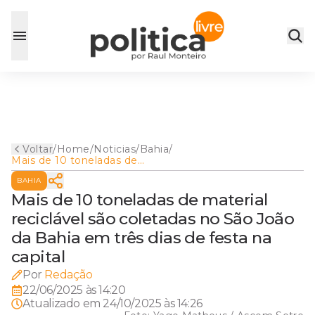
Voltar
/
Home
/
Noticias
/
Bahia
/
Mais de 10 toneladas de
material reciclável são
BAHIA
coletadas no São João da
Bahia em três dias de festa
Mais de 10 toneladas de material
na capital
reciclável são coletadas no São João
da Bahia em três dias de festa na
capital
Por
Redação
22/06/2025 às 14:20
Atualizado em
24/10/2025 às 14:26