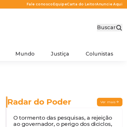
Fale conosco
Equipe
Carta do Leitor
Anuncie Aqui
Buscar
Mundo
Justiça
Colunistas
Radar do Poder
Ver mais
O tormento das pesquisas, a rejeição
ao governador, o perigo dos diciclos,