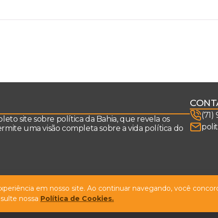
CONT
(71)
to site sobre política da Bahia, que revela os
poli
permite uma visão completa sobre a vida política do
 experiência em nosso site. Ao continuar navegando, você concord
sulte nossa
Política de Cookies.
Design by
NVGO