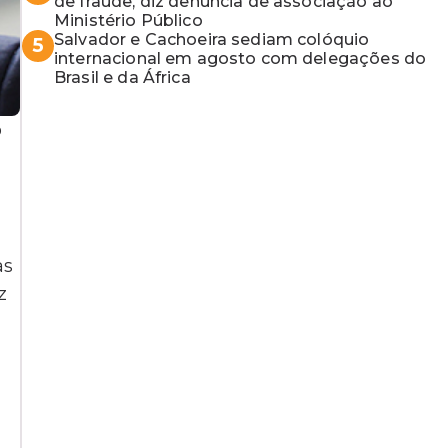
de fraude, diz denúncia de associação ao
Ministério Público
Salvador e Cachoeira sediam colóquio
5
internacional em agosto com delegações do
Brasil e da África
o
as
z