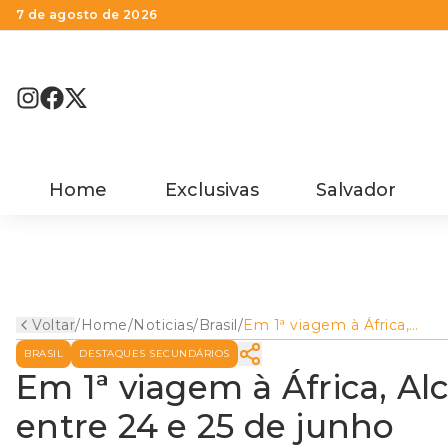
7 de agosto de 2026
Home
Exclusivas
Salvador
Voltar
/
Home
/
Noticias
/
Brasil
/
Em 1ª viagem à África,
Alckmin visitará a Nigéria
BRASIL
DESTAQUES SECUNDÁRIOS
entre 24 e 25 de junho
Em 1ª viagem à África, Alc
entre 24 e 25 de junho