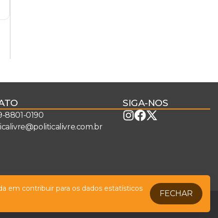
ATO
SIGA-NOS
 9-8801-0190
ticalivre@politicalivre.com.br
a em contribuir para os dados estatísticos
FECHAR
Legal
Fale conosco