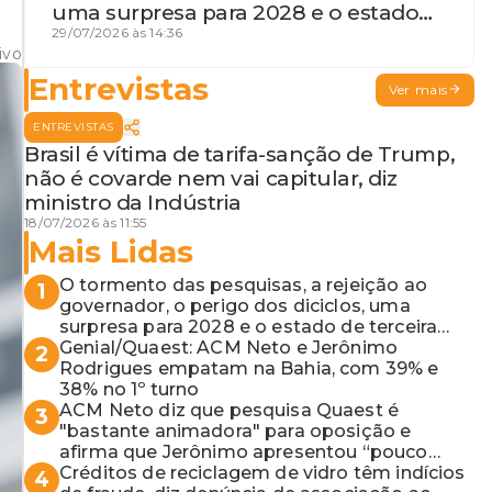
uma surpresa para 2028 e o estado
de terceira guerra mundial
29/07/2026 às 14:36
ivo
Entrevistas
Ver mais
ENTREVISTAS
Brasil é vítima de tarifa-sanção de Trump,
não é covarde nem vai capitular, diz
ministro da Indústria
18/07/2026 às 11:55
Mais Lidas
O tormento das pesquisas, a rejeição ao
1
governador, o perigo dos diciclos, uma
surpresa para 2028 e o estado de terceira
guerra mundial
Genial/Quaest: ACM Neto e Jerônimo
2
Rodrigues empatam na Bahia, com 39% e
38% no 1º turno
ACM Neto diz que pesquisa Quaest é
3
"bastante animadora" para oposição e
afirma que Jerônimo apresentou “pouco
resultado”
Créditos de reciclagem de vidro têm indícios
4