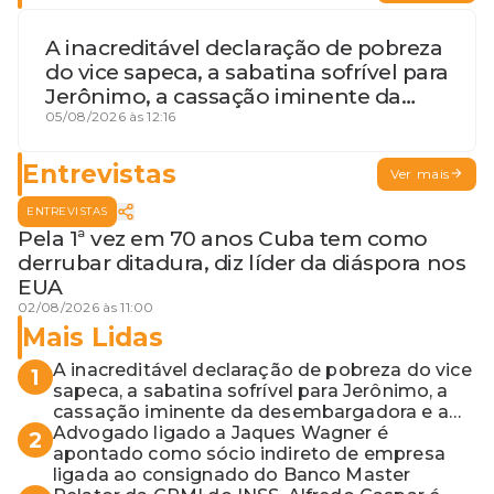
A inacreditável declaração de pobreza
do vice sapeca, a sabatina sofrível para
Jerônimo, a cassação iminente da
desembargadora e a vaga do Quinto
05/08/2026 às 12:16
para o MP baiano
Entrevistas
Ver mais
ENTREVISTAS
Pela 1ª vez em 70 anos Cuba tem como
derrubar ditadura, diz líder da diáspora nos
EUA
02/08/2026 às 11:00
Mais Lidas
A inacreditável declaração de pobreza do vice
1
sapeca, a sabatina sofrível para Jerônimo, a
cassação iminente da desembargadora e a
vaga do Quinto para o MP baiano
Advogado ligado a Jaques Wagner é
2
apontado como sócio indireto de empresa
ligada ao consignado do Banco Master