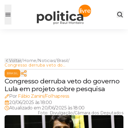
Voltar
/
Home
/
Noticias
/
Brasil
/
Congresso derruba veto do
governo Lula em projeto
BRASIL
sobre pesquisa
Congresso derruba veto do governo
Lula em projeto sobre pesquisa
Por
Fábio Zanini/Folhapress
20/06/2025 às 18:00
Atualizado em
20/06/2025 às 18:00
Foto:
Divulgação/Câmara dos Deputados