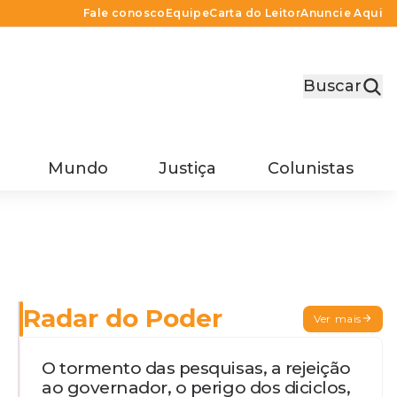
Fale conosco
Equipe
Carta do Leitor
Anuncie Aqui
Buscar
Mundo
Justiça
Colunistas
Radar do Poder
Ver mais
O tormento das pesquisas, a rejeição
ao governador, o perigo dos diciclos,