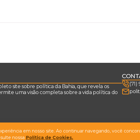
CONT
(71)
to site sobre política da Bahia, que revela os
poli
permite uma visão completa sobre a vida política do
 experiência em nosso site. Ao continuar navegando, você concord
sulte nossa
Política de Cookies.