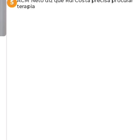
ACM Neto diz que Rui Costa precisa procurar
5
terapia