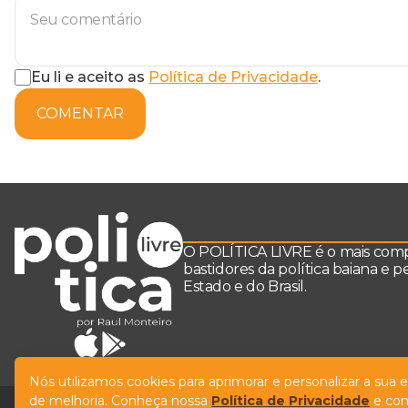
Eu li e aceito as
Política de Privacidade
.
COMENTAR
O POLÍTICA LIVRE é o mais comple
bastidores da política baiana e 
Estado e do Brasil.
Nós utilizamos cookies para aprimorar e personalizar a sua
de melhoria. Conheça nossa
Política de Privacidade
e con