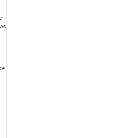
e
 os
 os
O