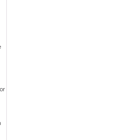
e
or
m