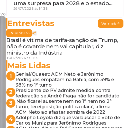
uma surpresa para 2028 e o estado
de terceira guerra mundial
29/07/2026 às 14:36
ivo
Entrevistas
Ver mais
ENTREVISTAS
Brasil é vítima de tarifa-sanção de Trump,
não é covarde nem vai capitular, diz
ministro da Indústria
18/07/2026 às 11:55
Mais Lidas
Genial/Quaest: ACM Neto e Jerônimo
1
Rodrigues empatam na Bahia, com 39% e
38% no 1º turno
Presidente do PV admite medida contra
2
federação se André Fraga não for candidato
‘Não ficarei ausente nem no 1º nem no 2º
3
turno, terei posição política clara’, afirma
ACM Neto ao afastar sombra de 2022
Adolpho Loyola diz que vai buscar o voto de
4
Carlos Muniz para Jerônimo Rodrigues