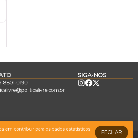
ATO
SIGA-NOS
 9-8801-0190
ticalivre@politicalivre.com.br
a em contribuir para os dados estatísticos
FECHAR