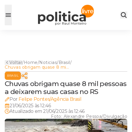
Voltar
/
Home
/
Noticias
/
Brasil
/
Chuvas obrigam quase 8 mil
pessoas a deixarem suas
BRASIL
casas no RS
Chuvas obrigam quase 8 mil pessoas
a deixarem suas casas no RS
Por
Felipe Pontes/Agência Brasil
21/06/2025 às 12:46
Atualizado em
21/06/2025 às 12:46
Foto:
Alexandre Pessoa/Divulgação