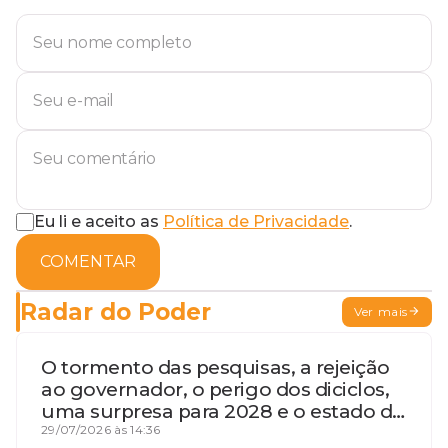
Eu li e aceito as
Política de Privacidade
.
COMENTAR
Radar do Poder
Ver mais
O tormento das pesquisas, a rejeição
ao governador, o perigo dos diciclos,
uma surpresa para 2028 e o estado de
terceira guerra mundial
29/07/2026 às 14:36