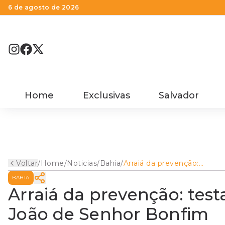
6 de agosto de 2026
Home
Exclusivas
Salvador
Voltar
/
Home
/
Noticias
/
Bahia
/
Arraiá da prevenção:
testagem rápida agita o S
BAHIA
João de Senhor Bonfim
Arraiá da prevenção: tes
João de Senhor Bonfim