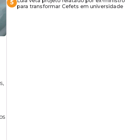
Lula veta projeto relatado por ex-ministro
5
para transformar Cefets em universidade
s,
os