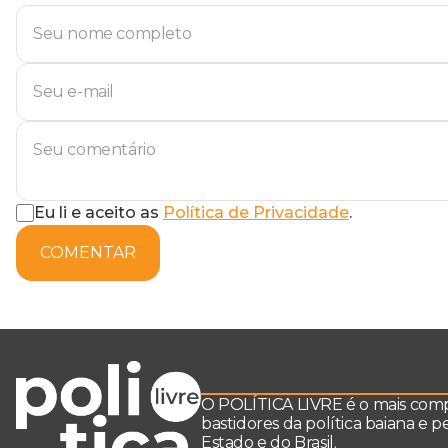
Eu li e aceito as
Política de Privacidade
.
COMENTAR
O POLÍTICA LIVRE é o mais comple
bastidores da política baiana e 
Estado e do Brasil.