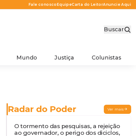
Fale conosco
Equipe
Carta do Leitor
Anuncie Aqui
Buscar
Mundo
Justiça
Colunistas
Radar do Poder
Ver mais
O tormento das pesquisas, a rejeição
ao governador, o perigo dos diciclos,