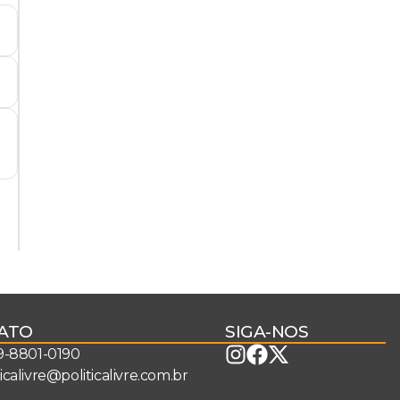
ATO
SIGA-NOS
 9-8801-0190
ticalivre@politicalivre.com.br