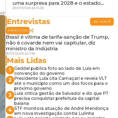
uma surpresa para 2028 e o estado
de terceira guerra mundial
29/07/2026 às 14:36
sab
Entrevistas
Ver mais
ENTREVISTAS
Brasil é vítima de tarifa-sanção de Trump,
não é covarde nem vai capitular, diz
ministro da Indústria
18/07/2026 às 11:55
Mais Lidas
Geddel publica foto ao lado de Lula em
1
convenção do governo
Presidente Lula cita Camaçari e revela VLT
2
até o município como um dos focos para o
próximo governo
Lula critica gestão de Salvador e diz que PT
3
precisa conquistar prefeitura da capital
baiana
STF monitora atuação de André Mendonça
4
em nova investigação contra Lulinha