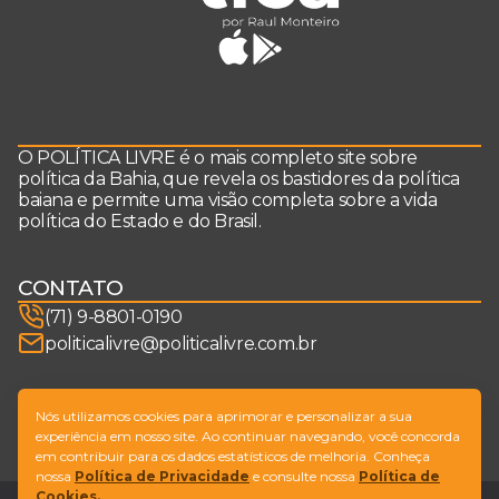
O POLÍTICA LIVRE é o mais completo site sobre
política da Bahia, que revela os bastidores da política
baiana e permite uma visão completa sobre a vida
política do Estado e do Brasil.
CONTATO
(71) 9-8801-0190
politicalivre@politicalivre.com.br
SIGA-NOS
Nós utilizamos cookies para aprimorar e personalizar a sua
experiência em nosso site. Ao continuar navegando, você concorda
em contribuir para os dados estatísticos de melhoria. Conheça
nossa
Política de Privacidade
e consulte nossa
Política de
Cookies.