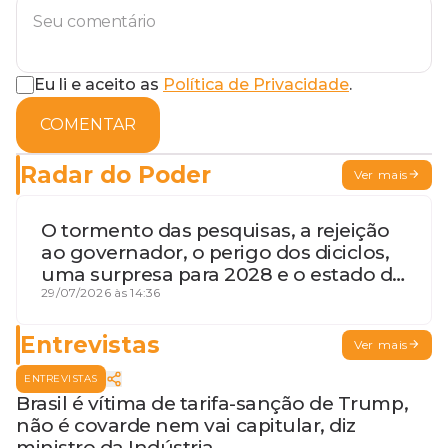
Eu li e aceito as
Política de Privacidade
.
COMENTAR
Radar do Poder
Ver mais
O tormento das pesquisas, a rejeição
ao governador, o perigo dos diciclos,
uma surpresa para 2028 e o estado de
terceira guerra mundial
29/07/2026 às 14:36
Entrevistas
Ver mais
ENTREVISTAS
Brasil é vítima de tarifa-sanção de Trump,
não é covarde nem vai capitular, diz
ministro da Indústria