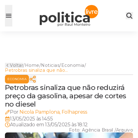
Voltar
/
Home
/
Noticias
/
Economia
/
Petrobras sinaliza que não
reduzirá preço da gasolina,
ECONOMIA
apesar de cortes no diesel
Petrobras sinaliza que não reduzirá
preço da gasolina, apesar de cortes
no diesel
Por
Nicola Pamplona, Folhapress
13/05/2025 às 14:55
Atualizado em
13/05/2025 às 18:12
Foto:
Agência Brasil /Arquivo