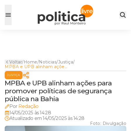
Voltar
/
Home
/
Noticias
/
Justiça
/
MPBA e UPB alinham ações
para promover políticas de
JUSTIÇA
segurança pública na Bahia
MPBA e UPB alinham ações para
promover políticas de segurança
pública na Bahia
Por
Redação
14/05/2025 às 14:28
Atualizado em
14/05/2025 às 14:28
Foto:
Divulgação