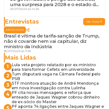
uma surpresa para 2028 e o estado de
terceira guerra mundial
29/07/2026 às 14:36
Entrevistas
Ver mais
ENTREVISTAS
Brasil é vítima de tarifa-sanção de Trump,
não é covarde nem vai capitular, diz
ministro da Indústria
18/07/2026 às 11:55
Mais Lidas
Lula veta projeto relatado por ex-ministro
1
para transformar Cefets em universidade
Tum disputará vaga na Câmara Federal pelo
2
PSB
STF monitora atuação de André Mendonça
3
em nova investigação contra Lulinha
PF cita novas mensagens e reforça que
4
enteado de Jaques Wagner cobrou dinheiro
de ex-sócio do Master
PF aponta 74 ligações entre Jaques Wagner e
5