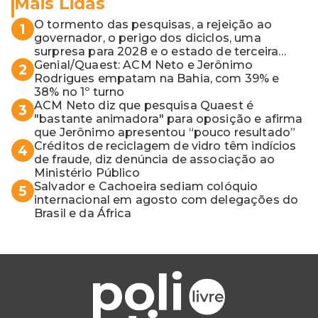
Mais Lidas
O tormento das pesquisas, a rejeição ao
1
governador, o perigo dos diciclos, uma
surpresa para 2028 e o estado de terceira
guerra mundial
Genial/Quaest: ACM Neto e Jerônimo
2
Rodrigues empatam na Bahia, com 39% e
38% no 1º turno
ACM Neto diz que pesquisa Quaest é
3
"bastante animadora" para oposição e afirma
que Jerônimo apresentou “pouco resultado”
Créditos de reciclagem de vidro têm indícios
4
de fraude, diz denúncia de associação ao
Ministério Público
Salvador e Cachoeira sediam colóquio
5
internacional em agosto com delegações do
Brasil e da África