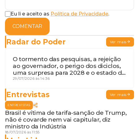
Eu li e aceito as
Política de Privacidade
.
COMENTAR
Radar do Poder
Ver mais
O tormento das pesquisas, a rejeição
ao governador, o perigo dos diciclos,
uma surpresa para 2028 e o estado de
terceira guerra mundial
29/07/2026 às 14:36
Entrevistas
Ver mais
ENTREVISTAS
Brasil é vítima de tarifa-sanção de Trump,
não é covarde nem vai capitular, diz
ministro da Indústria
18/07/2026 às 11:55