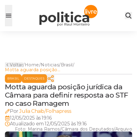
Voltar
/
Home
/
Noticias
/
Brasil
/
Motta aguarda posição
jurídica da Câmara para
BRASIL
DESTAQUES
definir resposta ao STF no
caso Ramagem
Motta aguarda posição jurídica da
Câmara para definir resposta ao STF
no caso Ramagem
Por
Julia Chaib/Folhapress
12/05/2025 às 19:16
Atualizado em
12/05/2025 às 19:16
Foto:
Marina Ramos/Câmara dos Deputados/Arquivo