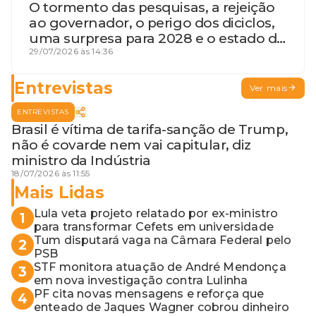
O tormento das pesquisas, a rejeição
ao governador, o perigo dos diciclos,
uma surpresa para 2028 e o estado de
terceira guerra mundial
29/07/2026 às 14:36
Entrevistas
Ver mais
ENTREVISTAS
Brasil é vítima de tarifa-sanção de Trump,
não é covarde nem vai capitular, diz
ministro da Indústria
18/07/2026 às 11:55
Mais Lidas
Lula veta projeto relatado por ex-ministro
1
para transformar Cefets em universidade
Tum disputará vaga na Câmara Federal pelo
2
PSB
STF monitora atuação de André Mendonça
3
em nova investigação contra Lulinha
PF cita novas mensagens e reforça que
4
enteado de Jaques Wagner cobrou dinheiro