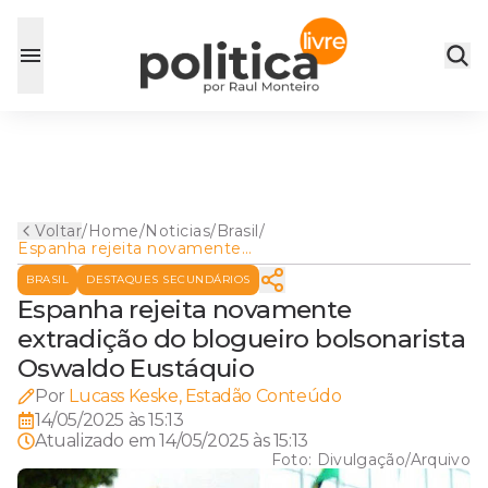
Voltar
/
Home
/
Noticias
/
Brasil
/
Espanha rejeita novamente
extradição do blogueiro
BRASIL
DESTAQUES SECUNDÁRIOS
bolsonarista Oswaldo
Eustáquio
Espanha rejeita novamente
extradição do blogueiro bolsonarista
Oswaldo Eustáquio
Por
Lucass Keske, Estadão Conteúdo
14/05/2025 às 15:13
Atualizado em
14/05/2025 às 15:13
Foto:
Divulgação/Arquivo